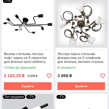
–7%
Велика стельова люстра
Люстра чорна стельова
лофт чорна на 8 лампочок
флористика на 5 плафонів
для вітальні кухні кабінету
для вітальні, великої спальні,
Павук/8 прямий
кухні Василина/5
Готово до відправки
В наявності
2 162,25
3 868
₴
₴
2 325 ₴
Купити
Купити
Топ продажів
–7%
–7%