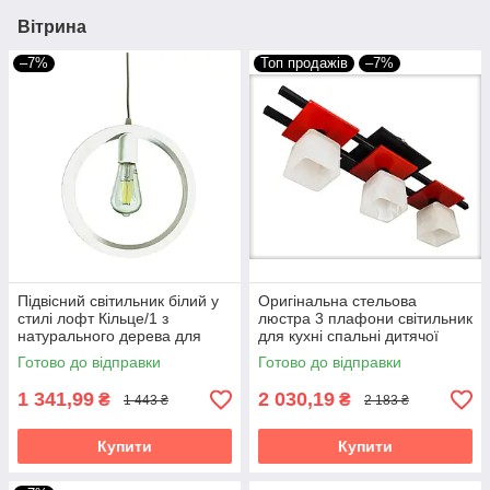
Вітрина
–7%
Топ продажів
–7%
Підвісний світильник білий у
Оригінальна стельова
стилі лофт Кільце/1 з
люстра 3 плафони світильник
натурального дерева для
для кухні спальні дитячої
кухні спальні коридору
кімнгати коридору чорно-
Готово до відправки
Готово до відправки
передпокою
червона Данко/3
1 341,99
2 030,19
₴
₴
1 443 ₴
2 183 ₴
Купити
Купити