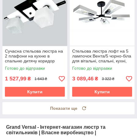
Сучасна стельова люстра на
Стельова люстра лофт на 5
2 плафони на кухню в
лампочок Вента/5 чорно-біла
спальню дитячу коридор
для вітальні, спальні, кухні,
кабінет Данко/2 чорно-біла
дитячої, кабінету
Готово до відправки
Готово до відправки
1 527,99
3 089,46
₴
₴
1 643 ₴
3 322 ₴
Купити
Купити
Показати ще
Grand Versal - Інтернет-магазин люстр та
світильників | Власне виробництво |