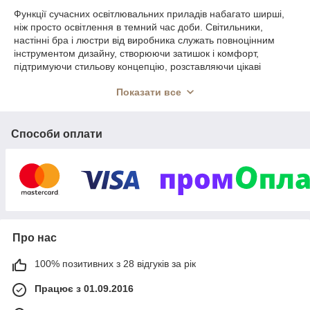
Функції сучасних освітлювальних приладів набагато ширші,
ніж просто освітлення в темний час доби. Світильники,
настінні бра і люстри від виробника служать повноцінним
інструментом дизайну, створюючи затишок і комфорт,
підтримуючи стильову концепцію, розставляючи цікаві
акценти в приміщенні. Сьогодні штучне світло в нашому житті
Показати все
відіграє не меншу роль, ніж природне.
Щоб освіжити, вдосконалити або навіть змінити до
невпізнання обстановку, досить правильно підібрати й
Способи оплати
розмістити джерела освітлення - уся картина заграє по-
іншому і потенціал інтер'єру розкриється з несподіваного
боку.
В інтернет-магазині люстр і світильників Grand Versal можна
купити люстри від виробника за доступною ціною, вибираючи
з широкого асортименту. Ми гарантуємо відмінну якість і
швидку доставку по всій Україні.
Про нас
Grand Versal - український виробник і постачальник
освітлювальних приладів
наступних категорій:
100% позитивних з 28 відгуків за рік
люстри - пристельові та підвісні;
Працює з 01.09.2016
настінні бра;