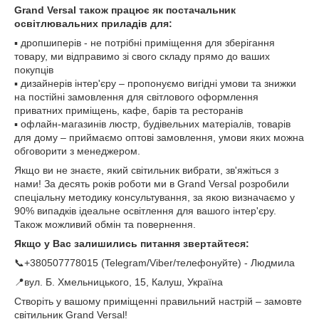
Grand Versal також працює як постачальник
освітлювальних приладів для:
▪️ дропшиперів - не потрібні приміщення для зберігання
товару, ми відправимо зі свого складу прямо до ваших
покупців
▪️ дизайнерів інтер'єру – пропонуємо вигідні умови та знижки
на постійні замовлення для світлового оформлення
приватних приміщень, кафе, барів та ресторанів
▪️ офлайн-магазинів люстр, будівельних матеріалів, товарів
для дому – приймаємо оптові замовлення, умови яких можна
обговорити з менеджером.
Якщо ви не знаєте, який світильник вибрати, зв'яжіться з
нами! За десять років роботи ми в Grand Versal розробили
спеціальну методику консультування, за якою визначаємо у
90% випадків ідеальне освітлення для вашого інтер'єру.
Також можливий обмін та повернення.
Якщо у Вас залишились питання звертайтеся:
📞+380507778015 (Telegram/Viber/телефонуйте) - Людмила
📍вул. Б. Хмельницького, 15, Калуш, Україна
Створіть у вашому приміщенні правильний настрій – замовте
світильник Grand Versal!