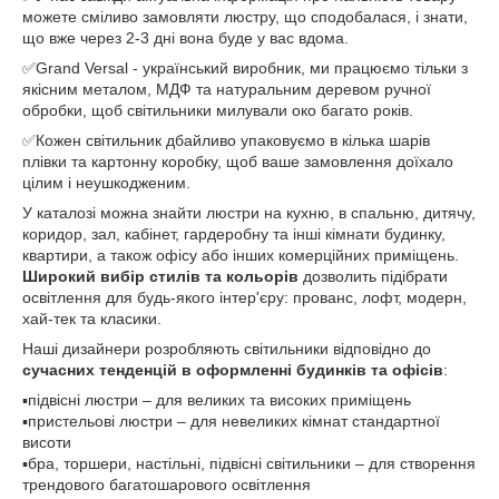
можете сміливо замовляти люстру, що сподобалася, і знати,
що вже через 2-3 дні вона буде у вас вдома.
✅Grand Versal - український виробник, ми працюємо тільки з
якісним металом, МДФ та натуральним деревом ручної
обробки, щоб світильники милували око багато років.
✅Кожен світильник дбайливо упаковуємо в кілька шарів
плівки та картонну коробку, щоб ваше замовлення доїхало
цілим і неушкодженим.
У каталозі можна знайти люстри на кухню, в спальню, дитячу,
коридор, зал, кабінет, гардеробну та інші кімнати будинку,
квартири, а також офісу або інших комерційних приміщень.
Широкий вибір стилів та кольорів
дозволить підібрати
освітлення для будь-якого інтер'єру: прованс, лофт, модерн,
хай-тек та класики.
Наші дизайнери розробляють світильники відповідно до
сучасних тенденцій в оформленні будинків та офісів
:
▪️підвісні люстри – для великих та високих приміщень
▪️пристельові люстри – для невеликих кімнат стандартної
висоти
▪️бра, торшери, настільні, підвісні світильники – для створення
трендового багатошарового освітлення