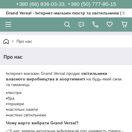
+380 (66) 836-03-33, +380 (50) 777-80-15
Grand Versal - Інтернет-магазин люстр та світильників | Вл
Про нас
Про нас
Інтернет-магазин Grand Versal продає
світильники
власного виробництва в асортименті
на будь-який смак
та гаманець:
▪️люстри
▪️бра
▪️торшери
▪️настільні лампи
▪️настінні світильники
Чому варто вибрати Grand Versal?
✅У нас завжди актуальна інформація про наявність товару -