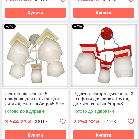
Купити
Купити
–7%
–7%
Люстра підвісна на 5
Підвісна люстра сучасна на 3
плафонів для великої кухні,
плафони для великої кухні,
дитячої, спальні Астра/5 біло-
дитячої, спальні Астра/3
бежева
червоно-біла
Готово до відправки
Готово до відправки
3 544,23
2 254,32
₴
₴
3 811 ₴
2 424 ₴
Купити
Купити