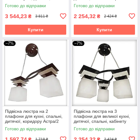
спальні Айстра/5
чорно-червоний
Готово до відправки
Готово до відправки
3 544,23
2 254,32
₴
₴
3 811 ₴
2 424 ₴
Купити
Купити
–7%
–7%
Підвісна люстра на 2
Підвісна люстра на 3
плафони для кухні, спальні,
плафони для великої кухні,
дитячої, коридору Астра/2
дитячої, спальні, кабінету
коричнево-бежева
Астра/3 чорно-біла
Готово до відправки
Готово до відправки
1 597,74
2 254,32
₴
₴
1 718 ₴
2 424 ₴