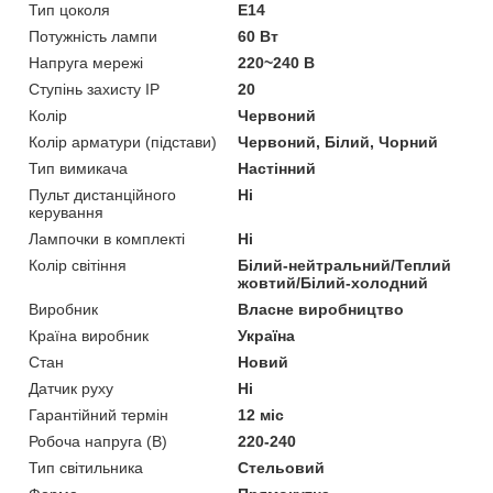
Тип цоколя
E14
Потужність лампи
60 Вт
Напруга мережі
220~240 В
Ступінь захисту IP
20
Колір
Червоний
Колір арматури (підстави)
Червоний, Білий, Чорний
Тип вимикача
Настінний
Пульт дистанційного
Ні
керування
Лампочки в комплекті
Ні
Колір світіння
Білий-нейтральний/Теплий
жовтий/Білий-холодний
Виробник
Власне виробництво
Країна виробник
Україна
Стан
Новий
Датчик руху
Ні
Гарантійний термін
12 міс
Робоча напруга (В)
220-240
Тип світильника
Стельовий