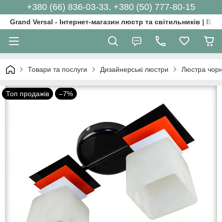
+380 (66) 836-03-33, +380 (50) 777-80-15
Grand Versal - Інтернет-магазин люстр та світильників | Вл
Товари та послуги
Дизайнерські люстри
Люстра чорн
Топ продажів
–7%