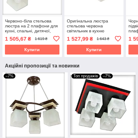
Червоно-біла стельова
Оригінальна люстра
Чорн
люстра на 2 плафони для
стельова червона
підв
кухні, спальні, дитячої,
світильник в кухню
плаф
коридору Астра/2
спальню дитячу кімнату
кухн
1 505,67
1 527,99
1 5
₴
₴
1 619 ₴
1 643 ₴
коридор на 2 плафони
Астр
Данко/2 чорно червоний
Купити
Купити
Акційні пропозиції та новинки
–7%
Топ продажів
–7%