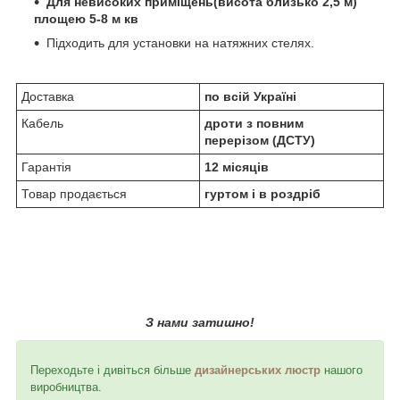
Для невисоких приміщень(висота близько 2,5 м)
площею 5-8 м кв
Підходить для установки на натяжних стелях.
Доставка
по всій Україні
Кабель
дроти з повним
перерізом (ДСТУ)
Гарантія
12 місяців
Товар продається
гуртом і в роздріб
З нами затишно!
Переходьте і дивіться більше
д
изайнерських люстр
нашого
виробництва.