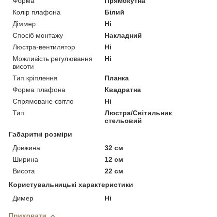
Форма
Прямокутна
Колір плафона
Білий
Діммер
Ні
Спосіб монтажу
Накладний
Люстра-вентилятор
Ні
Можливість регулювання
Ні
висоти
Тип кріплення
Планка
Форма плафона
Квадратна
Спрямоване світло
Ні
Тип
Люстра/Світильник
стельовий
Габаритні розміри
Довжина
32 см
Ширина
12 см
Висота
22 см
Користувальницькі характеристики
Димер
Ні
Приховати