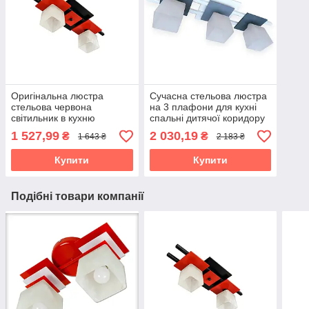
Оригінальна люстра
Сучасна стельова люстра
стельова червона
на 3 плафони для кухні
світильник в кухню
спальні дитячої коридору
спальню дитячу кімнату
Данко/3
1 527,99
2 030,19
₴
₴
1 643 ₴
2 183 ₴
коридор на 2 плафони
Данко/2 чорно червоний
Купити
Купити
Подібні товари компанії