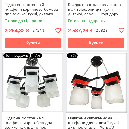
Підвісна люстра на 3
Квадратна стельова люстра
плафони коричнево-бежева
на 4 плафони для кухні,
для великої кухні, дитячої,
дитячої, спальні, коридору
спальні, кабінету Астра/3
Шанхай/4 чорно-червона
Готово до відправки
Готово до відправки
2 254,32
2 587,26
₴
₴
2 424 ₴
2 782 ₴
Купити
Купити
Топ продажів
–7%
–7%
Підвісна люстра на 5
Підвісний світильник на 3
плафонів чорно-біла для
плафони для великої кухні,
великої кухні, дитячої,
дитячої, спальні Астра/3