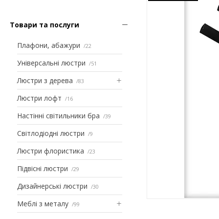
Товари та послуги
Плафони, абажури
22
Універсальні люстри
51
Люстри з дерева
83
Люстри лофт
16
Настінні світильники бра
39
Світлодіодні люстри
9
Люстри флористика
23
Підвісні люстри
29
Дизайнерські люстри
30
Меблі з металу
99