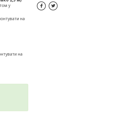
том у
монтувати на
онтувати на