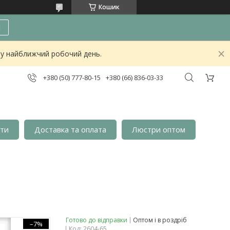
Кошик
и
о у найближчий робочий день.
+380 (50) 777-80-15
+380 (66) 836-03-33
кти
Доставка та оплата
Люстри оптом
Готово до відправки
Оптом і в роздріб
–7%
Код:
2604-65