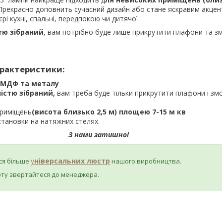
Прекрасно доповнить сучасний дизайн або стане яскравим акцен
рі кухні, спальні, передпокою чи дитячої.
тю зібраний
, вам потрібно буде лише прикрутити плафони та з
арактеристики:
МДФ та металу
істю зібраний,
вам треба буде тільки прикрутити плафони і зм
приміщень
(висота близько 2,5 м) площею 7-15 м кв
становки на натяжних стелях.
З нами затишно!
у
ніверсальних люстр
ся більше
нашого виробництва.
рту звертайтеся до менеджера.