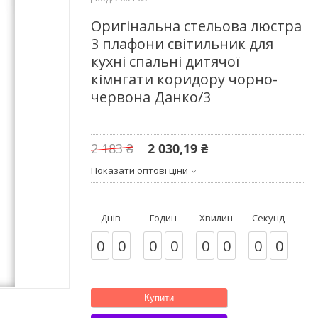
Оригінальна стельова люстра
3 плафони світильник для
кухні спальні дитячої
кімнгати коридору чорно-
червона Данко/3
2 183 ₴
2 030,19 ₴
Показати оптові ціни
Днів
Годин
Хвилин
Секунд
0
0
0
0
0
0
0
0
Купити