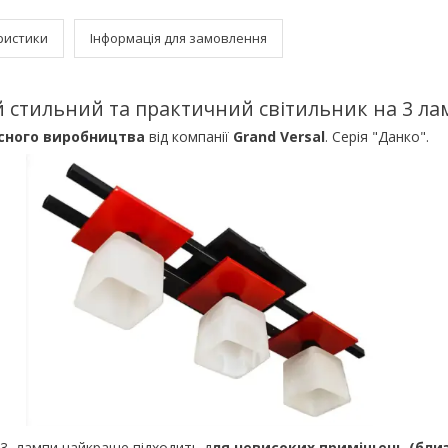
ристики
Інформація для замовлення
 стильний та практичний світильник на 3 л
сного виробництва
від компанії
Grand Versal
. Серія "Данко".
3 лампи найкраще підходить д
ля невисоких приміщень (близ