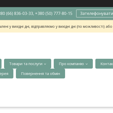
80 (66) 836-03-33, +380 (50) 777-80-15
Зателефонуват
ені у вихідні дні, відправляємо у вихідні дні (по можливості) аб
Товари та послуги
Про компанію
Конта
ерея
Повернення та обмін