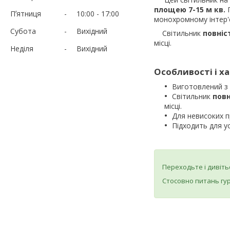
площею 7-15 м кв.
Пʼятниця
10:00
17:00
монохромному інтер'є
Субота
Вихідний
Світильник
повніс
місці.
Неділя
Вихідний
Особливості і х
Виготовлений з
Світильник
повн
місці.
Для невисоких 
Підходить для у
Переходьте і дивіть
Стосовно питань гу