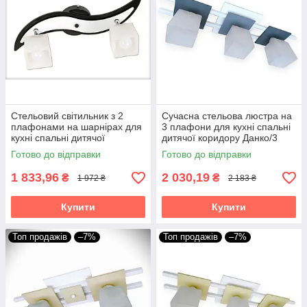
Стельовий світильник з 2
Сучасна стельова люстра на
плафонами на шарнірах для
3 плафони для кухні спальні
кухні спальні дитячої
дитячої коридору Данко/3
коридору гардеробної
Готово до відправки
Готово до відправки
Зоряна/2 чорно-біла
1 833,96
2 030,19
₴
₴
1 972 ₴
2 183 ₴
Купити
Купити
Топ продажів
–7%
Топ продажів
–7%