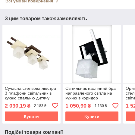
Всі умови повернення
З цим товаром також замовляють
Сучасна стельова люстра
Світильник настінний бра
Ориг
3 плафони світильник в
направленого світла на
стел
кухню спальню дитячу
кухню в коридор
світ
коридор кабінет Данко/3
гардеробну дитячу
спал
2 030,19
1 050,90
1 5
₴
₴
2 183 ₴
1 130 ₴
коричнева бежева
спальню Данко/1 біло-
кори
чорне
Данк
Купити
Купити
Подібні товари компанії