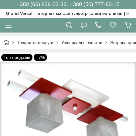
+380 (66) 836-03-33, +380 (50) 777-80-15
Grand Versal - Інтернет-магазин люстр та світильників | Вл
Товари та послуги
Універсальні люстри
Яскрава ориг
Топ продажів
–7%