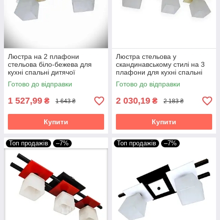
Люстра на 2 плафони
Люстра стельова у
стельова біло-бежева для
скандинавському стилі на 3
кухні спальні дитячої
плафони для кухні спальні
коридору Данко/2
дитячої коридору Данко/3
Готово до відправки
Готово до відправки
біло-бежева
1 527,99
2 030,19
₴
₴
1 643 ₴
2 183 ₴
Купити
Купити
Топ продажів
–7%
Топ продажів
–7%