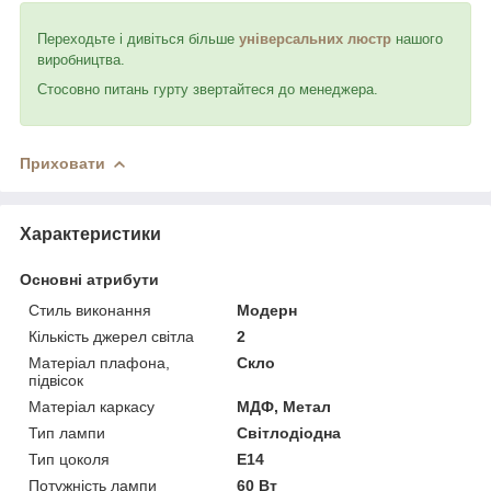
Переходьте і дивіться більше
у
ніверсальних люстр
нашого
виробництва.
Стосовно питань гурту звертайтеся до менеджера.
Приховати
Характеристики
Основні атрибути
Стиль виконання
Модерн
Кількість джерел світла
2
Матеріал плафона,
Скло
підвісок
Матеріал каркасу
МДФ, Метал
Тип лампи
Світлодіодна
Тип цоколя
E14
Потужність лампи
60 Вт