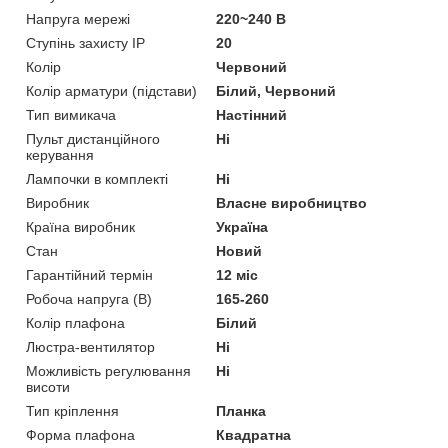
Напруга мережі
220~240 В
Ступінь захисту IP
20
Колір
Червоний
Колір арматури (підстави)
Білий, Червоний
Тип вимикача
Настінний
Пульт дистанційного
Ні
керування
Лампочки в комплекті
Ні
Виробник
Власне виробництво
Країна виробник
Україна
Стан
Новий
Гарантійний термін
12 міс
Робоча напруга (В)
165-260
Колір плафона
Білий
Люстра-вентилятор
Ні
Можливість регулювання
Ні
висоти
Тип кріплення
Планка
Форма плафона
Квадратна