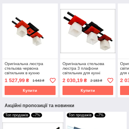
Оригінальна люстра
Оригінальна стельова
Ориг
стельова червона
люстра 3 плафони
світ
світильник в кухню
світильник для кухні
для 
спальню дитячу кімнату
спальні дитячої кімнгати
кори
1 527,99
2 030,19
2 0
₴
₴
1 643 ₴
2 183 ₴
коридор на 2 плафони
коридору чорно-червона
чер
Данко/2 чорно червоний
Данко/3
Купити
Купити
Акційні пропозиції та новинки
Топ продажів
–7%
Топ продажів
–7%