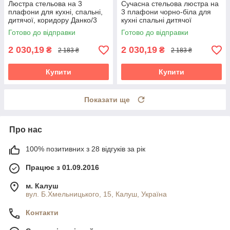
Люстра стельова на 3
Сучасна стельова люстра на
плафони для кухні, спальні,
3 плафони чорно-біла для
дитячої, коридору Данко/3
кухні спальні дитячої
біло-чорна
коридору Данко/3
Готово до відправки
Готово до відправки
2 030,19
2 030,19
₴
₴
2 183 ₴
2 183 ₴
Купити
Купити
Показати ще
Про нас
100% позитивних з 28 відгуків за рік
Працює з 01.09.2016
м. Калуш
вул. Б.Хмельницького, 15, Калуш, Україна
Контакти