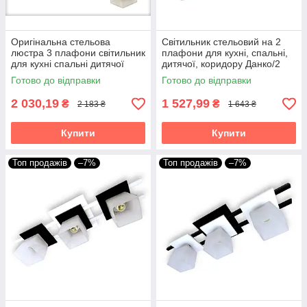
Оригінальна стельова
Світильник стельовий на 2
люстра 3 плафони світильник
плафони для кухні, спальні,
для кухні спальні дитячої
дитячої, коридору Данко/2
кімнгати коридору чорно-
коричнево-білий
Готово до відправки
Готово до відправки
червона Данко/3
2 030,19
1 527,99
₴
₴
2 183 ₴
1 643 ₴
Купити
Купити
Топ продажів
–7%
Топ продажів
–7%