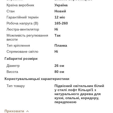
Країна виробник
Україна
Стан
Новий
Гарантійний термін
12 міс
Робоча напруга (В)
165-260
Люстра-вентилятор
Ні
Можливість регулювання
Так
висоти
Тип кріплення
Планка
Спрямоване світло
Ні
Габаритні розміри
Діаметр
26 см
Висота
80 см
Користувальницькі характеристики
Тип товару
Підвісний світильник білий
у стилі лофт Кільце/1 з
натурального дерева для
кухні, спальні, коридору,
передпокою
Приховати