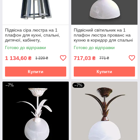
Підвісна сіра люстра на 1
Підвісний світильник на 1
плафон для кухні, спальні,
плафон люстра прованс на
дитячої, кабінету,
кухню в коридор для спальні
гардеробної Підвіс Лофт
дитячої кабінету гардеробної
Готово до відправки
Готово до відправки
Підвіс малий/1 беж
1 134,60
717,03
₴
₴
1 220 ₴
771 ₴
Купити
Купити
–7%
–7%