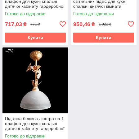
плафон для кухні спальні
світильник підвіс для кухні
дитячої кабінету гардеробної
спальні дитячої кімнати
Підвіс малий/1
кабінету гардеробної
Готово до відправки
Готово до відправки
Модерн/1 біло-чорна
717,03
950,46
₴
₴
771 ₴
1 022 ₴
Купити
Купити
–7%
Підвісна бежева люстра на 1
плафон для кухні спальні
дитячої кабінету гардеробної
Підвіс Василина/1
Готово до відправки