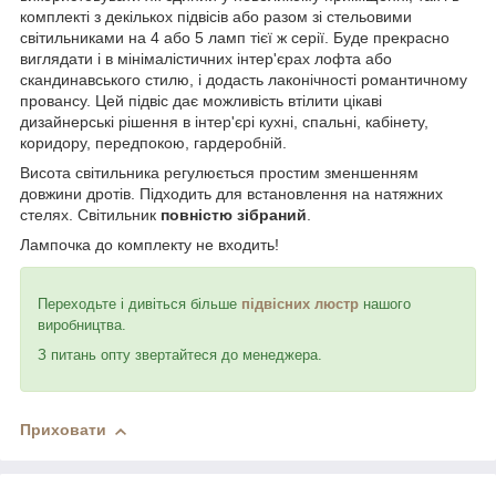
комплекті з декількох підвісів або разом зі стельовими
світильниками на 4 або 5 ламп тієї ж серії. Буде прекрасно
виглядати і в мінімалістичних інтер'єрах лофта або
скандинавського стилю, і додасть лаконічності романтичному
провансу. Цей підвіс дає можливість втілити цікаві
дизайнерські рішення в інтер'єрі кухні, спальні, кабінету,
коридору, передпокою, гардеробній.
Висота світильника регулюється простим зменшенням
довжини дротів. Підходить для встановлення на натяжних
стелях. Світильник
повністю зібраний
.
Лампочка до комплекту не входить!
Переходьте і дивіться більше
підвісних люстр
нашого
виробництва.
З питань опту звертайтеся до менеджера.
Приховати