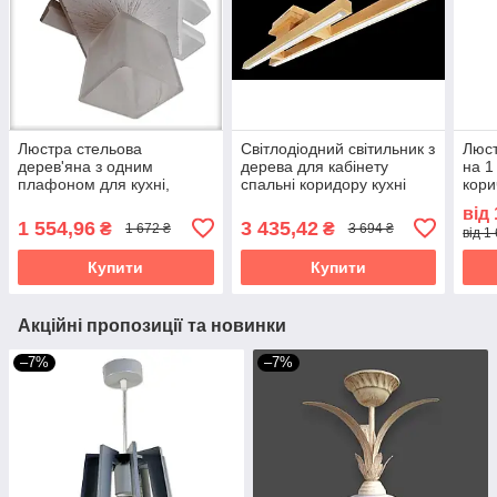
Люстра стельова
Світлодіодний світильник з
Люст
дерев'яна з одним
дерева для кабінету
на 1
плафоном для кухні,
спальні коридору кухні
кори
спальні, дитячої,
передпокою Лед-
кори
від
коридору, гардеробної
Вегас-70/2 натуральний
пере
1 554,96
3 435,42
₴
₴
1 672 ₴
3 694 ₴
від 1
Троя/1 біла
Купити
Купити
Акційні пропозиції та новинки
–7%
–7%