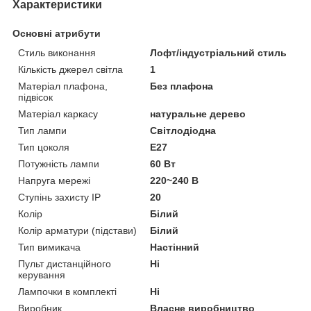
Характеристики
Основні атрибути
Стиль виконання
Лофт/індустріальний стиль
Кількість джерел світла
1
Матеріал плафона,
Без плафона
підвісок
Матеріал каркасу
натуральне дерево
Тип лампи
Світлодіодна
Тип цоколя
E27
Потужність лампи
60 Вт
Напруга мережі
220~240 В
Ступінь захисту IP
20
Колір
Білий
Колір арматури (підстави)
Білий
Тип вимикача
Настінний
Пульт дистанційного
Ні
керування
Лампочки в комплекті
Ні
Виробник
Власне виробництво