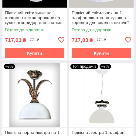
Підвісний світильник на 1
Підвісний світильник на 1
плафон люстра прованс на
плафон люстра на кухню в
кухню в коридор для спальні
коридор для спальні дитячої
дитячої кабінету гардеробної
кабінету гардеробної Підвіс
Готово до відправки
Готово до відправки
Підвіс малий/1 білий
малий/1 коричневий
717,03
717,03
₴
₴
771 ₴
771 ₴
Купити
Купити
–7%
Топ продажів
–7%
Підвісна чорна люстра на 1
Підвісна люстра 1 плафон