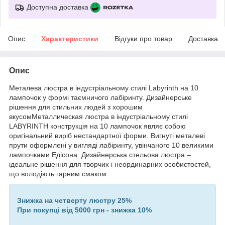
Доступна доставка
Опис
Характеристики
Відгуки про товар
Доставка
Опис
Металева люстра в індустріальному стилі Labyrinth на 10
лампочок у формі таємничого лабіринту. Дизайнерське
рішення для стильних людей з хорошим
вкусомМеталлическая люстра в індустріальному стилі
LABYRINTH конструкція на 10 лампочок являє собою
оригінальний виріб нестандартної форми. Вигнуті металеві
прути оформлені у вигляді лабіринту, увінчаного 10 великими
лампочками Едісона. Дизайнерська стельова люстра –
ідеальне рішення для творчих і неординарних особистостей,
що володіють гарним смаком
Знижка на четверту люстру 25%
При покупці від 5000 грн - знижка 10%