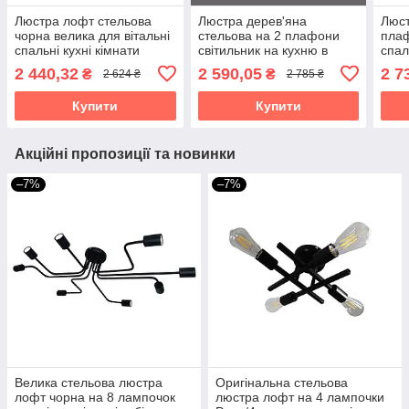
Люстра лофт стельова
Люстра дерев'яна
Люст
чорна велика для вітальні
стельова на 2 плафони
плаф
спальні кухні кімнати
світильник на кухню в
спал
Сонце/10 чорн-золото
спальню для кабінету до
кори
2 440,32
2 590,05
2 7
₴
₴
2 624 ₴
2 785 ₴
коридору Квадро Х/2 білий
нату
Купити
Купити
Акційні пропозиції та новинки
–7%
–7%
Велика стельова люстра
Оригінальна стельова
лофт чорна на 8 лампочок
люстра лофт на 4 лампочки