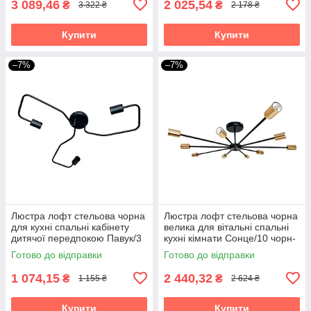
3 089,46
2 025,54
₴
₴
3 322 ₴
2 178 ₴
Купити
Купити
–7%
–7%
Люстра лофт стельова чорна
Люстра лофт стельова чорна
для кухні спальні кабінету
велика для вітальні спальні
дитячої передпокою Павук/3
кухні кімнати Сонце/10 чорн-
золото
Готово до відправки
Готово до відправки
1 074,15
2 440,32
₴
₴
1 155 ₴
2 624 ₴
Купити
Купити