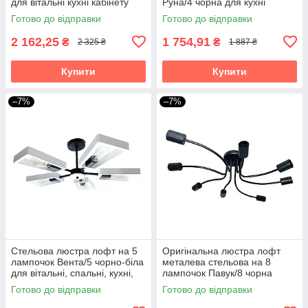
для вітальні кухні кабінету
Руна/4 чорна для кухні
Павук/8 прямий
спальні кабінету коридору
Готово до відправки
Готово до відправки
дитячої
2 162,25
1 754,91
₴
₴
2 325 ₴
1 887 ₴
Купити
Купити
–7%
–7%
Стельова люстра лофт на 5
Оригінальна люстра лофт
лампочок Вента/5 чорно-біла
металева стельова на 8
для вітальні, спальні, кухні,
лампочок Павук/8 чорна
дитячої, кабінету
Готово до відправки
Готово до відправки