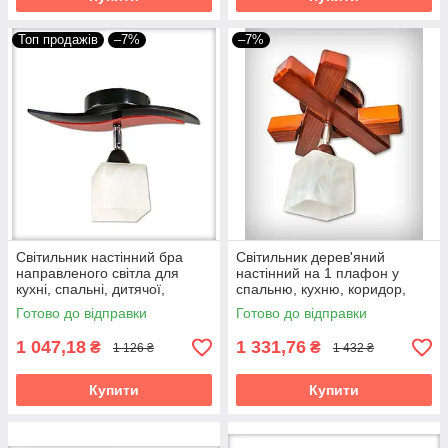
Топ продажів
–7%
–7%
Світильник настінний бра
Світильник дерев'яний
направленого світла для
настінний на 1 плафон у
кухні, спальні, дитячої,
спальню, кухню, коридор,
коридору Зоряна/1 чорно-
гардероб бра Квадро/1
Готово до відправки
Готово до відправки
червона
коричневе
1 047,18
1 331,76
₴
₴
1 126 ₴
1 432 ₴
Купити
Купити