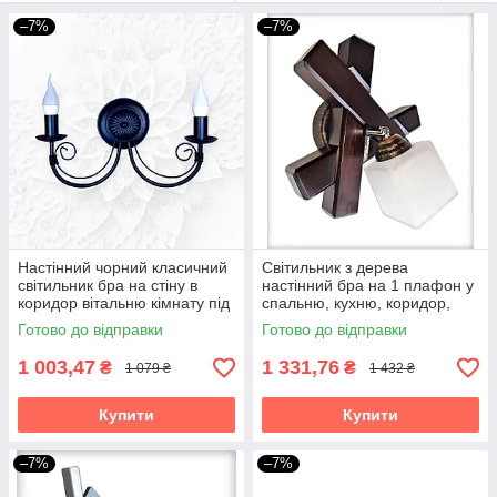
бра!
–7%
–7%
Настінний чорний класичний
Світильник з дерева
світильник бра на стіну в
настінний бра на 1 плафон у
коридор вітальню кімнату під
спальню, кухню, коридор,
свічку Грація/2
гардеробну Квадро/1 венге
Готово до відправки
Готово до відправки
1 003,47
1 331,76
₴
₴
1 079 ₴
1 432 ₴
Купити
Купити
–7%
–7%