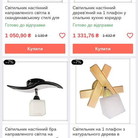
Світильник настінний
Світильник настінний
направленого світла в
дерев'яний на 1 плафон у
скандинавському стилі для
спальню кухню коридор
кухні коридору бра Данко/1
гардероб бра Квадро/1
Готово до відправки
Готово до відправки
біло-бежеве
сонома
1 050,90
1 331,76
₴
₴
1 130 ₴
1 432 ₴
Купити
Купити
–7%
–7%
Світильник настінний бра
Світильник на 1 плафон з
направленого світла на
натурального дерева в