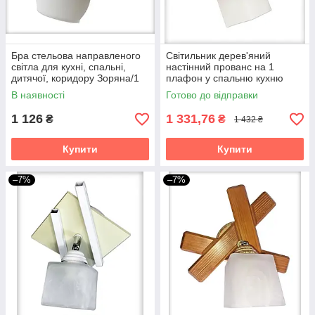
Бра стельова направленого
Світильник дерев'яний
світла для кухні, спальні,
настінний прованс на 1
дитячої, коридору Зоряна/1
плафон у спальню кухню
сіро-біла
коридор гардероб бра
В наявності
Готово до відправки
Квадро/1 білий
1 126
1 331,76
₴
₴
1 432 ₴
Купити
Купити
–7%
–7%