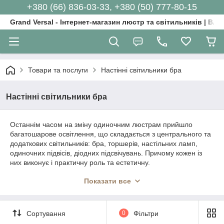
+380 (66) 836-03-33, +380 (50) 777-80-15
Grand Versal - Інтернет-магазин люстр та світильників | Вл
Товари та послуги
Настінні світильники бра
Настінні світильники бра
Останнім часом на зміну одиночним люстрам прийшло
багатошарове освітлення, що складається з центрального та
додаткових світильників: бра, торшерів, настільних ламп,
одиночних підвісів, діодних підсвічувань. Причому кожен із
них виконує і практичну роль та естетичну.
Наші бра створені як доповнення до центральних
Показати все
світильників, тому Ви можете легко зібрати відповідний
комплект. І водночас, кожна модель самодостатня і може
використовуватися окремо.
Сортування
0
Фільтри
Реалізуйте свої ідеї та підкресліть стиль інтер'єру з нашими