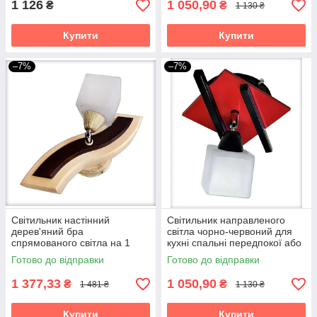
1 126
1 050,90
₴
₴
1 130 ₴
Купити
Купити
–7%
–7%
Світильник настінний
Світильник направленого
дерев'яний бра
світла чорно-червоний для
спрямованого світла на 1
кухні спальні передпокої або
плафон Весна/1
дитячої Бра Данко/1
Готово до відправки
Готово до відправки
натурального кольору
1 377,33
1 050,90
₴
₴
1 481 ₴
1 130 ₴
Купити
Купити