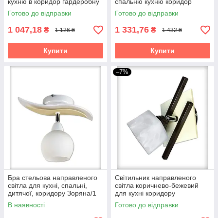
кухню в коридор гардеробну
спальню кухню коридор
дитячу спальню Зоряна/1
гардероб бра Квадро/1
Готово до відправки
Готово до відправки
чорно-біла
1 047,18
1 331,76
₴
₴
1 126 ₴
1 432 ₴
Купити
Купити
–7%
Бра стельова направленого
Світильник направленого
світла для кухні, спальні,
світла коричнево-бежевий
дитячої, коридору Зоряна/1
для кухні коридору
біло-бежева
передпокою гардеробної бра
В наявності
Готово до відправки
Данко/1