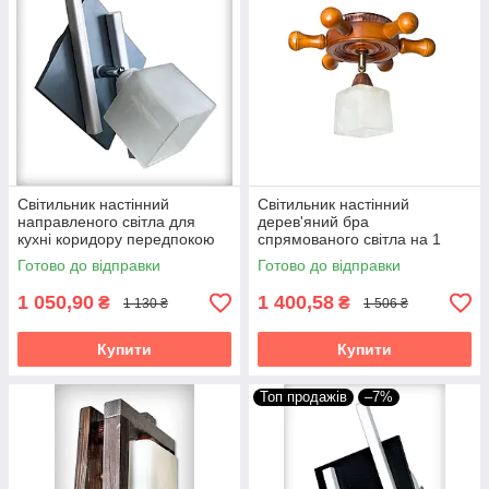
Світильник настінний
Світильник настінний
направленого світла для
дерев'яний бра
кухні коридору передпокою
спрямованого світла на 1
гардеробної бра Данко/1
плафон Штурвал коричнева
Готово до відправки
Готово до відправки
біло-сіре
для кухні спальні дитячої
1 050,90
1 400,58
₴
₴
1 130 ₴
1 506 ₴
Купити
Купити
Топ продажів
–7%