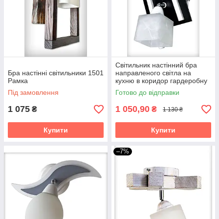
Світильник настінний бра
Бра настінні світильники 1501
направленого світла на
Рамка
кухню в коридор гардеробну
дитячу спальню Данко/1 біло-
Під замовлення
Готово до відправки
чорне
1 075
1 050,90
₴
₴
1 130 ₴
Купити
Купити
–7%