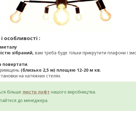
і особливості :
металу
істю зібраний,
вам треба буде тільки прикрутити плафони і зм
 повертати
.
приміщень
(близько 2,5 м) площею 12-20 м кв.
становки на натяжних стелях.
ться більше
люстр лофт
нашого виробництва.
ртайтеся до менеджера.