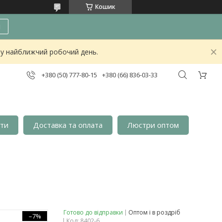
Кошик
и
о у найближчий робочий день.
+380 (50) 777-80-15
+380 (66) 836-03-33
кти
Доставка та оплата
Люстри оптом
Готово до відправки
Оптом і в роздріб
–7%
Код:
8402-6