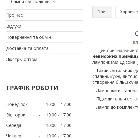
Лампи світлодіодні
2
Опис
Характе
Про нас
Відгуки
Повернення та обмін
вл
Доставка та оплата
Цей оригінальний сві
невисоких
приміще
Люстры оптом
лампочками Едісона (
Такий світильник ідеа
спальні, кухні, дитяч
створення більш суча
ГРАФІК РОБОТИ
Лампочки встановлен
Підходить для встан
Понеділок
10:00
17:00
Лампи до комплекту
Вівторок
10:00
17:00
Середа
10:00
17:00
Четвер
10:00
17:00