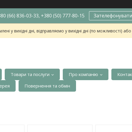
80 (66) 836-03-33, +380 (50) 777-80-15
Зателефонуват
ені у вихідні дні, відправляємо у вихідні дні (по можливості) аб
Товари та послуги
Про компанію
Конта
ерея
Повернення та обмін