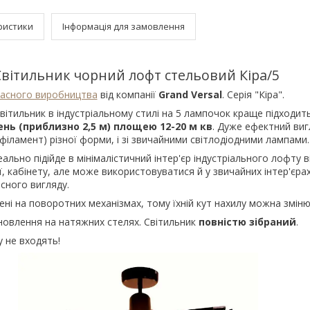
ристики
Інформація для замовлення
Світильник чорний лофт стельовий Кіра/5
асного виробництва
від компанії
Grand Versal
. Серія "Кіра".
тильник в індустріальному стилі на 5 лампочок краще підходит
нь (приблизно 2,5 м) площею 12-20 м кв
. Дуже ефектний виг
філамент) різної форми, і зі звичайними світлодіодними лампами
льно підійде в мінімалістичний інтер'єр індустріального лофту ві
ої, кабінету, але може використовуватися й у звичайних інтер'єра
сного вигляду.
і на поворотних механізмах, тому їхній кут нахилу можна зміню
овлення на натяжних стелях. Світильник
повністю зібраний
.
 не входять!