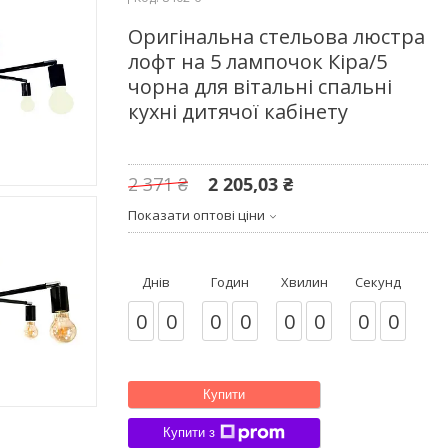
Оригінальна стельова люстра
лофт на 5 лампочок Кіра/5
чорна для вітальні спальні
кухні дитячої кабінету
2 371 ₴
2 205,03 ₴
Показати оптові ціни
Днів
Годин
Хвилин
Секунд
0
0
0
0
0
0
0
0
Купити
Купити з