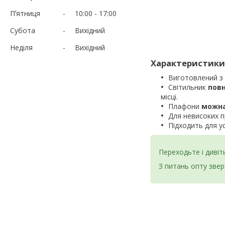
Пʼятниця
10:00
17:00
Субота
Вихідний
Неділя
Вихідний
Характеристики 
Виготовлений з
Світильник
повн
місці.
Плафони
можна
Для невисоких 
Підходить для у
Переходьте і диві
З питань опту зве