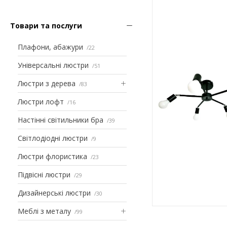
Товари та послуги
Плафони, абажури
22
Універсальні люстри
51
Люстри з дерева
83
Люстри лофт
16
Настінні світильники бра
39
Світлодіодні люстри
9
Люстри флористика
23
Підвісні люстри
29
Дизайнерські люстри
30
Меблі з металу
99