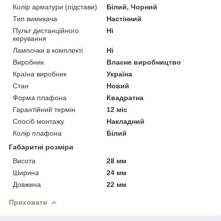
Колір арматури (підстави)
Білий, Чорний
Тип вимикача
Настінний
Пульт дистанційного
Ні
керування
Лампочки в комплекті
Ні
Виробник
Власне виробництво
Країна виробник
Україна
Стан
Новий
Форма плафона
Квадратна
Гарантійний термін
12 міс
Спосіб монтажу
Накладний
Колір плафона
Білий
Габаритні розміри
Висота
28 мм
Ширина
24 мм
Довжина
22 мм
Приховати