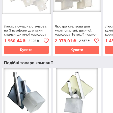
Люстра сучасна стельова
Люстра стельова для
Люст
на 3 плафони для кухні
кухні, спальні, дитячої,
кухн
спальні дитячої коридору
коридора Тетріс/4 чорно-
кори
Тетріс/3 чорно-біла
біла
чорн
1 960,44
2 378,01
1 4
₴
₴
2 108 ₴
2 557 ₴
Купити
Купити
Подібні товари компанії