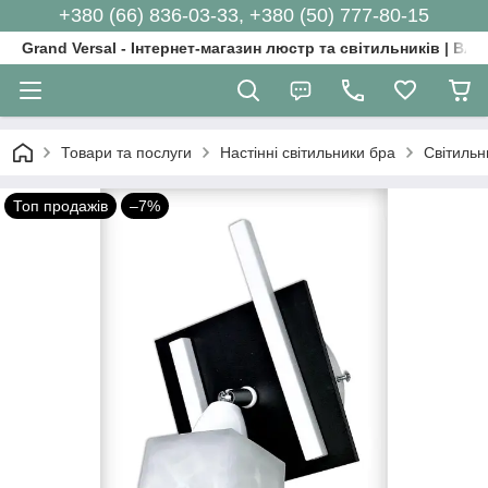
+380 (66) 836-03-33, +380 (50) 777-80-15
Grand Versal - Інтернет-магазин люстр та світильників | Вл
Товари та послуги
Настінні світильники бра
Світильн
Топ продажів
–7%