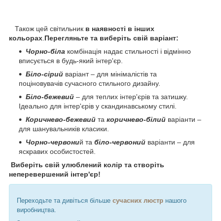
Також цей світильник
в наявності в інших
кольорах
.
Перегляньте та виберіть свій варіант:
Чорно-біла
комбінація надає стильності і відмінно
вписується в будь-який інтер'єр.
Біло-сірий
варіант – для мінімалістів та
поціновувачів сучасного стильного дизайну.
Біло-бежевий
– для теплих інтер'єрів та затишку.
Ідеально для інтер'єрів у скандинавському стилі.
Коричнево-бежевий
та
коричнево-білий
варіанти –
для шанувальників класики.
Чорно-червони
й та
біло-червоний
варіанти – для
яскравих особистостей.
Виберіть свій улюблений колір та створіть
неперевершений інтер'єр!
Переходьте та дивіться більше
сучасних люстр
нашого
виробництва.