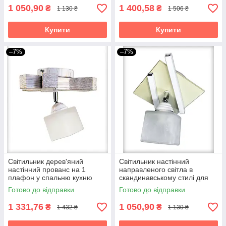
1 050,90
1 400,58
₴
₴
1 130 ₴
1 506 ₴
Купити
Купити
–7%
–7%
Світильник дерев'яний
Світильник настінний
настінний прованс на 1
направленого світла в
плафон у спальню кухню
скандинавському стилі для
коридор гардероб бра
кухні коридору бра Данко/1
Готово до відправки
Готово до відправки
Квадро/1 білий
біло-бежеве
1 331,76
1 050,90
₴
₴
1 432 ₴
1 130 ₴