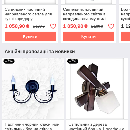
Світильник настінний
Світильник настінний
Бра 
направленого світла для
направленого світла в
напр
кухні коридору
скандинавському стилі
кухн
передпокою гардеробної
для кухні коридору бра
кори
1 050,90
1 050,90
1 1
₴
₴
1 130 ₴
1 130 ₴
бра Данко/1 біло-сіре
Данко/1 біло-бежеве
кори
Купити
Купити
Акційні пропозиції та новинки
–7%
–7%
Настінний чорний класичний
Світильник з дерева
світильник бра на стіну в
настінний бра на 1 плафон у