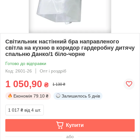
Світильник настінний бра направленого
світла на кухню в коридор гардеробну дитячу
спальню Данко/1 біло-чорне
Готово до відправки
Код: 2601-26
Опт і роздріб
1 050,90
₴
1 130 ₴
Економія
79.10 ₴
Залишилось
5 днів
1 017 ₴
від 4 шт.
Купити
або