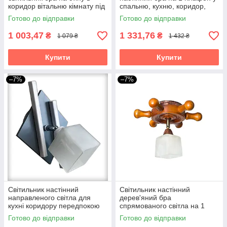
коридор вітальню кімнату під
спальню, кухню, коридор,
свічку Грація/2
гардеробну Квадро/1 венге
Готово до відправки
Готово до відправки
1 003,47
1 331,76
₴
₴
1 079 ₴
1 432 ₴
Купити
Купити
–7%
–7%
Світильник настінний
Світильник настінний
направленого світла для
дерев'яний бра
кухні коридору передпокою
спрямованого світла на 1
гардеробної бра Данко/1
плафон Штурвал коричнева
Готово до відправки
Готово до відправки
біло-сіре
для кухні спальні дитячої