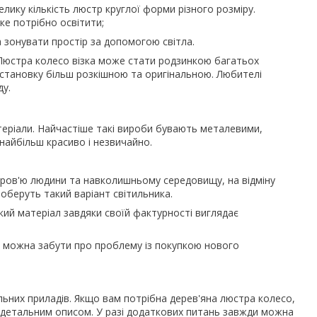
ику кількість люстр круглої форми різного розміру.
е потрібно освітити;
а зонувати простір за допомогою світла.
Люстра колесо візка може стати родзинкою багатьох
бстановку більш розкішною та оригінальною. Любителі
ду.
теріали. Найчастіше такі вироби бувають металевими,
найбільш красиво і незвичайно.
доров'ю людини та навколишньому середовищу, на відміну
 оберуть такий варіант світильника.
кий матеріал завдяки своїй фактурності виглядає
к, можна забути про проблему із покупкою нового
ьних приладів. Якщо вам потрібна дерев'яна люстра колесо,
та детальним описом. У разі додаткових питань завжди можна