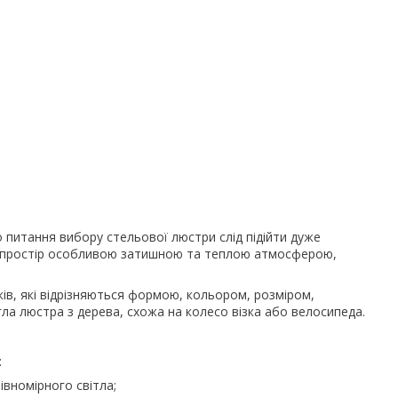
питання вибору стельової люстри слід підійти дуже
и простір особливою затишною та теплою атмосферою,
ів, які відрізняються формою, кольором, розміром,
ла люстра з дерева, схожа на колесо візка або велосипеда.
:
івномірного світла;