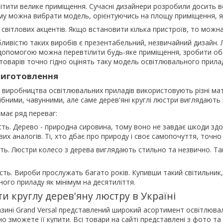
тити велике приміщення. Сучасні дизайнери розробили досить вел
му можна вибрати модель, орієнтуючись на площу приміщення, як
світлових акцентів. Якщо встановити кілька пристроїв, то можн
ивістю таких виробів є презентабельний, незвичайний дизайн. 
 її допомогою можна перевтілити будь-яке приміщення, зробити о
товарів точно гідно оцінять таку модель освітлювального прила
виготовлення
я виробництва освітлювальних приладів використовують різні ма
ібними, чавунними, але саме дерев'яні круглі люстри виглядають 
має ряд переваг:
ість. Дерево - природна сировина, тому воно не завдає шкоди з
вих аналогів. Ті, хто дбає про природу і своє самопочуття, точно
ть. Люстри колесо з дерева виглядають стильно та незвично. Та
ість. Вироби прослужать багато років. Купивши такий світильни
ого приладу як мінімум на десятиліття.
и круглу дерев'яну люстру в Україні
азині Grand Versal представлений широкий асортимент освітлювал
но зможете її купити. Всі товари на сайті представлені з фото 