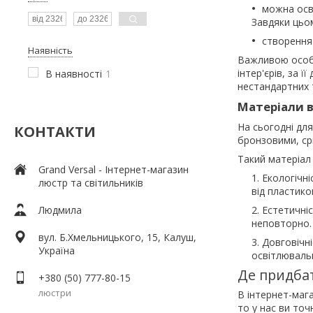
можна осві
Завдяки цьо
створення 
Наявність
Важливою особл
інтер'єрів, за
В наявності
1
нестандартних 
Матеріали 
На сьогодні дл
КОНТАКТИ
бронзовими, ср
Такий матеріал 
Grand Versal - Інтернет-магазин
Екологічн
люстр та світильників
від пластико
Людмила
Естетичніс
неповторно.
вул. Б.Хмельницького, 15, Калуш,
Довговічн
Україна
освітлювальн
Де придбат
+380 (50) 777-80-15
люстри
В інтернет-маг
то у нас ви точ