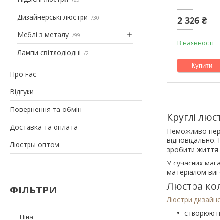
Дизайнерські люстри
30
2 326 ₴
Меблі з металу
99
В наявності
Лампи світлодіодні
2
Купити
Про нас
Відгуки
Повернення та обмін
Круглі люс
Доставка та оплата
Неможливо пере
відповідально.
Люстры оптом
зробити життя 
У сучасних маг
матеріалом виг
Люстра кол
ФІЛЬТРИ
Люстри дизайне
створюють 
Ціна