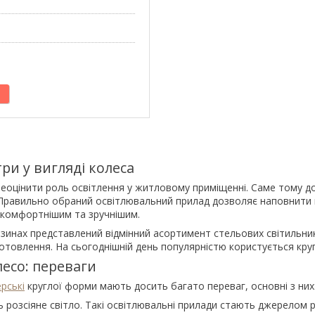
три у вигляді колеса
оцінити роль освітлення у житловому приміщенні. Саме тому до 
 Правильно обраний освітлювальний прилад дозволяє наповнит
комфортнішим та зручнішим.
азинах представлений відмінний асортимент стельових світильник
отовлення. На сьогоднішній день популярністю користується круг
есо: переваги
рські
круглої форми мають досить багато переваг, основні з них
розсіяне світло. Такі освітлювальні прилади стають джерелом р