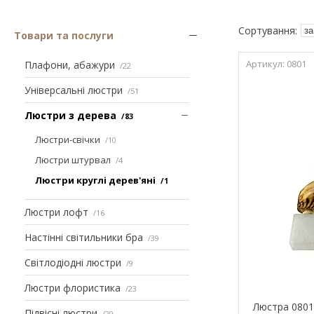
Товари та послуги
0801
Плафони, абажури
22
Універсальні люстри
51
Люстри з дерева
83
Люстри-свічки
10
Люстри штурвал
4
Люстри круглі дерев'яні
1
Люстри лофт
16
Настінні світильники бра
39
Світлодіодні люстри
9
Люстри флористика
23
Люстра 0801
Підвісні люстри
29