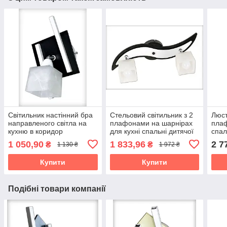
Світильник настінний бра
Стельовий світильник з 2
Люст
направленого світла на
плафонами на шарнірах
плаф
кухню в коридор
для кухні спальні дитячої
спал
гардеробну дитячу
коридору гардеробної
Зірк
1 050,90
1 833,96
2 7
₴
₴
1 130 ₴
1 972 ₴
спальню Данко/1 біло-
Зоряна/2 чорно-біла
чорне
Купити
Купити
Подібні товари компанії