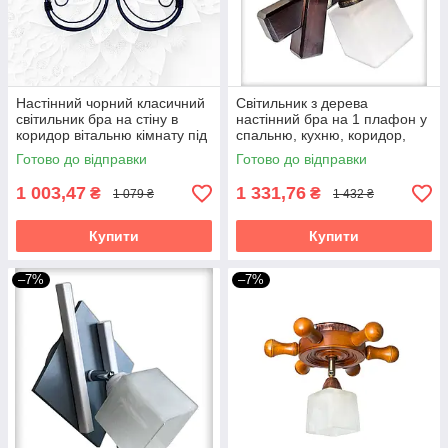
Настінний чорний класичний
Світильник з дерева
світильник бра на стіну в
настінний бра на 1 плафон у
коридор вітальню кімнату під
спальню, кухню, коридор,
свічку Грація/2
гардеробну Квадро/1 венге
Готово до відправки
Готово до відправки
1 003,47
1 331,76
₴
₴
1 079 ₴
1 432 ₴
Купити
Купити
–7%
–7%