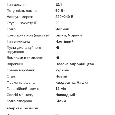
Тип цоколя
E14
Потужність лампи
60 Вт
Напруга мережі
220~240 В
Ступінь захисту IP
20
Колір
Чорний
Колір арматури (підстави)
Білий, Чорний
Тип вимикача
Настінний
Пульт дистанційного
Ні
керування
Лампочки в комплекті
Ні
Виробник
Власне виробництво
Країна виробник
Україна
Стан
Новий
Форма плафона
Квадратна, Чашка
Гарантійний термін
12 міс
Спосіб монтажу
Накладний
Колір плафона
Білий
Габаритні розміри