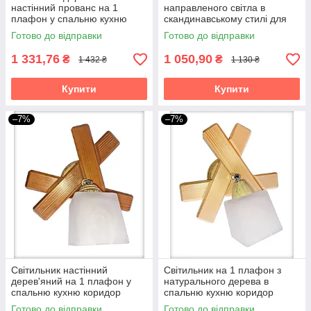
настінний прованс на 1
направленого світла в
плафон у спальню кухню
скандинавському стилі для
коридор гардероб бра
кухні коридору бра Данко/1
Готово до відправки
Готово до відправки
Квадро/1 білий
біло-бежеве
1 331,76
1 050,90
₴
₴
1 432 ₴
1 130 ₴
Купити
Купити
–7%
–7%
Світильник настінний
Світильник на 1 плафон з
дерев'яний на 1 плафон у
натурального дерева в
спальню кухню коридор
спальню кухню коридор
гардероб бра Квадро/1
гардероб бра Квадро/1
Готово до відправки
Готово до відправки