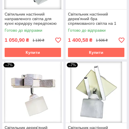
Світильник настінний
Світильник настінний
направленого світла для
дерев'яний бра
кухні коридору передпокою
спрямованого світла на 1
гардеробної бра Данко/1
плафон Штурвал коричнева
Готово до відправки
Готово до відправки
біло-сіре
для кухні спальні дитячої
1 050,90
1 400,58
₴
₴
1 130 ₴
1 506 ₴
Купити
Купити
–7%
–7%
Світильник дерев'яний
Світильник настінний