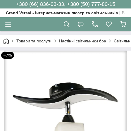
+380 (66) 836-03-33, +380 (50) 777-80-15
Grand Versal - Інтернет-магазин люстр та світильників | Вл
Товари та послуги
Настінні світильники бра
Світильн
–7%