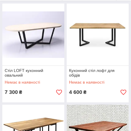
плазмова ЧПУ різка;
виготовлення каркасів до меблів у стилі loft;
виготовлення воріт та меблевої фурнітури;
виготовлення каркасів під накриття;
виконання індивідуальних замовлень.
Стіл LOFT кухонний
Кухонний стіл лофт для
овальний
обідів
Немає в наявності
Немає в наявності
7 300
4 600
₴
₴