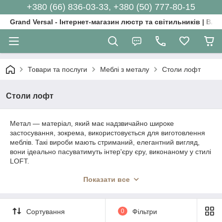
+380 (66) 836-03-33, +380 (50) 777-80-15
Grand Versal - Інтернет-магазин люстр та світильників | Вл
Товари та послуги
Меблі з металу
Столи лофт
Столи лофт
Метал — матеріал, який має надзвичайно широке
застосування, зокрема, використовується для виготовлення
меблів. Такі вироби мають стриманий, елегантний вигляд,
вони ідеально пасуватимуть інтер'єру єру, виконаному у стилі
LOFT.
А завдяки прогресивним технологіям та якісним матеріалам,
Показати все
які застосовує у своєму виробництві компанія «Grand Versal»,
ви отримуєте ідеальні вироби — довговічні, стильні, надійні та
оригінальні.
Сортування
0
Фільтри
Такі не купиш у магазині і не зустрінеш у кожній другій оселі.
Напрямки діяльності компанії «Grand Versal»: