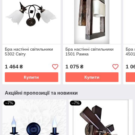
Бра настінні світильники
Бра настінні світильники
Бра 
5302 Світу
1501 Рамка
4501
1 464
1 075
1 0
₴
₴
Купити
Купити
Акційні пропозиції та новинки
–7%
–7%