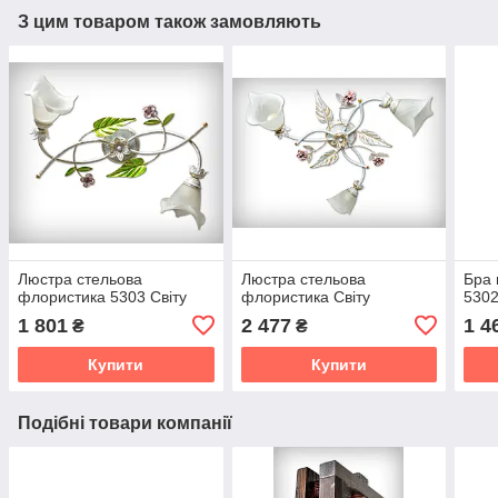
З цим товаром також замовляють
Люстра стельова
Люстра стельова
Бра 
флористика 5303 Світу
флористика Світу
5302
1 801
2 477
1 4
₴
₴
Купити
Купити
Подібні товари компанії