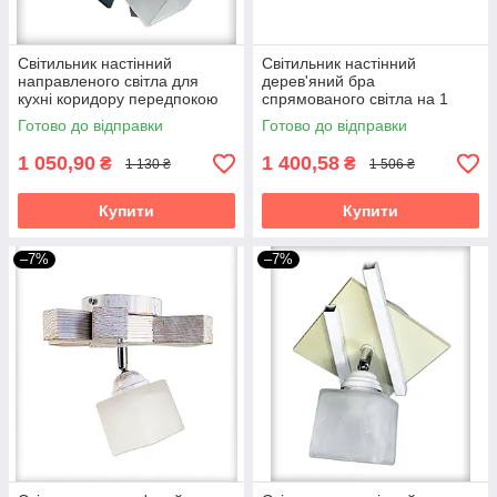
Світильник настінний
Світильник настінний
направленого світла для
дерев'яний бра
кухні коридору передпокою
спрямованого світла на 1
гардеробної бра Данко/1
плафон Штурвал коричнева
Готово до відправки
Готово до відправки
біло-сіре
для кухні спальні дитячої
1 050,90
1 400,58
₴
₴
1 130 ₴
1 506 ₴
Купити
Купити
–7%
–7%