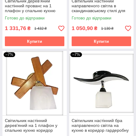
Світильник дерев'яний
Світильник настінний
настінний прованс на 1
направленого світла в
плафон у спальню кухню
скандинавському стилі для
коридор гардероб бра
кухні коридору бра Данко/1
Готово до відправки
Готово до відправки
Квадро/1 білий
біло-бежеве
1 331,76
1 050,90
₴
₴
1 432 ₴
1 130 ₴
Купити
Купити
–7%
–7%
Світильник настінний
Світильник настінний бра
дерев'яний на 1 плафон у
направленого світла на
спальню кухню коридор
кухню в коридор гардеробну
гардероб бра Квадро/1
дитячу спальню Зоряна/1