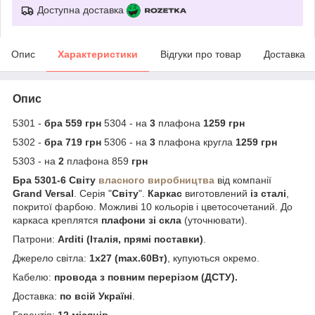
Доступна доставка
Опис
Характеристики
Відгуки про товар
Доставка
Опис
5301 -
бра 559 грн
5304 - на
3
плафона
1259 грн
5302 -
бра 719 грн
5306 - на
3
плафона кругла
1259 грн
5303 - на
2
плафона 859
грн
Бра 5301-6 Світу
власного виробництва
від компанії
Grand Versal
. Серія "
Світу
".
Каркас
виготовлений
із сталі
,
покритої фарбою. Можливі 10 кольорів і цветосочетаний. До
каркаса креплятся
плафони зі скла
(уточнювати).
Патрони:
Arditi (Італія, прямі поставки)
.
Джерело світла:
1х27 (
max
.
60Вт)
, купуються окремо.
Кабелю:
п
ровода з повним перерізом (ДСТУ).
Доставка:
по всій Україні
.
Гарантія:
12 місяців
.