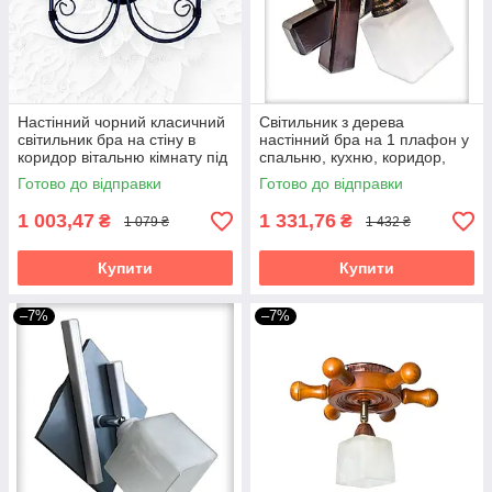
Настінний чорний класичний
Світильник з дерева
світильник бра на стіну в
настінний бра на 1 плафон у
коридор вітальню кімнату під
спальню, кухню, коридор,
свічку Грація/2
гардеробну Квадро/1 венге
Готово до відправки
Готово до відправки
1 003,47
1 331,76
₴
₴
1 079 ₴
1 432 ₴
Купити
Купити
–7%
–7%