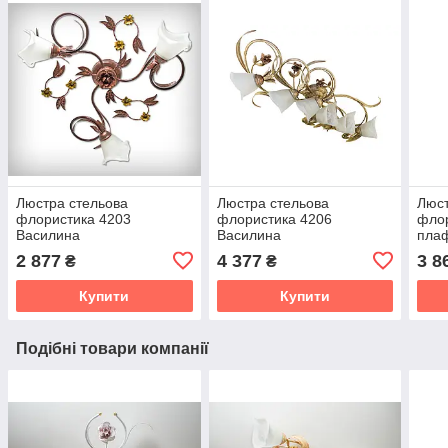
Люстра стельова
Люстра стельова
Люст
флористика 4203
флористика 4206
флор
Василина
Василина
плаф
вели
2 877
4 377
3 8
₴
₴
Васи
Купити
Купити
Подібні товари компанії