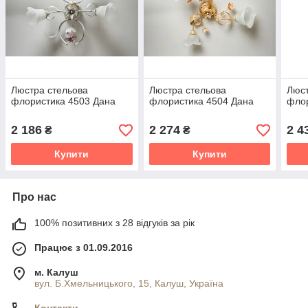
Люстра стельова
Люстра стельова
Люст
флористика 4503 Дана
флористика 4504 Дана
флор
2 186
2 274
2 4
₴
₴
Купити
Купити
Про нас
100% позитивних з 28 відгуків за рік
Працює з 01.09.2016
м. Калуш
вул. Б.Хмельницького, 15, Калуш, Україна