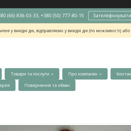
80 (66) 836-03-33, +380 (50) 777-80-15
Зателефонуват
ені у вихідні дні, відправляємо у вихідні дні (по можливості) аб
Товари та послуги
Про компанію
Конта
ерея
Повернення та обмін