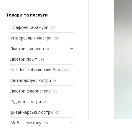
Товари та послуги
Плафони, абажури
22
Універсальні люстри
51
Люстри з дерева
83
Люстри лофт
16
Настінні світильники бра
39
Світлодіодні люстри
9
Люстри флористика
23
Підвісні люстри
29
Дизайнерські люстри
30
Меблі з металу
99