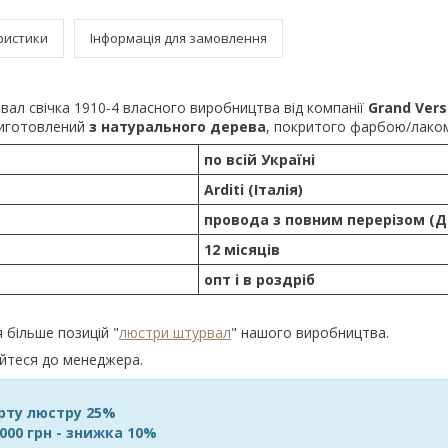
ристики
Інформація для замовлення
вал свічка 1910-4 власного виробництва від компанії
Grand Vers
иготовлений
з натурального дерева
, покритого фарбою/лако
по всій Україні
Arditi (Італія)
п
ровода з повним перерізом (Д
12 місяців
опт і в роздріб
 більше позицій "
люстри штурвал
" нашого виробництва.
айтеся до менеджера.
рту люстру 25%
5000 грн - знижка 10%