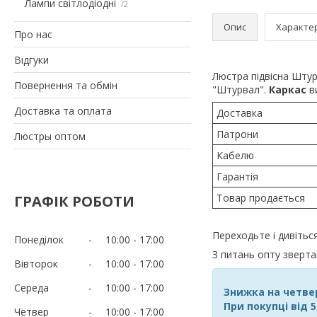
Лампи світлодіодні
2
Опис
Характе
Про нас
Відгуки
Люстра підвісна Штур
Повернення та обмін
"Штурвал".
Каркас
в
Доставка та оплата
Доставка
Патрони
Люстры оптом
Кабелю
Гарантія
Товар продається
ГРАФІК РОБОТИ
Переходьте і дивіться
Понеділок
10:00
17:00
З питань опту зверт
Вівторок
10:00
17:00
Середа
10:00
17:00
Знижка на четве
При покупці від 
Четвер
10:00
17:00