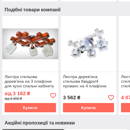
Подібні товари компанії
Люстра стельова
Люстра дерев'яна
Люст
дерев'яна на 3 плафони
стельова Квадро/4
стел
для кухні спальні кабінету
прованс на 4 плафони
стил
передпокою Квадро Х/3
плаф
3 162
від
₴
коричневе
кухн
3 562
4 0
₴
від 3 400 ₴
40x
Купити
Купити
Акційні пропозиції та новинки