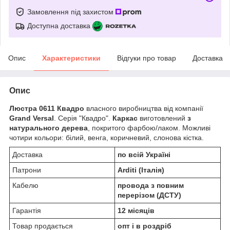
Замовлення під захистом
Доступна доставка
Опис
Характеристики
Відгуки про товар
Доставка
Опис
Люстра 0611 Квадро
власного виробництва від компанії
Grand Versal
. Серія "Квадро".
Каркас
виготовлений
з
натурального дерева
, покритого фарбою/лаком. Можливі
чотири кольори: білий, венга, коричневий, слонова кістка.
Доставка
по всій Україні
Патрони
Arditi (Італія)
Кабелю
п
ровода з повним
перерізом (ДСТУ)
Гарантія
12 місяців
Товар продається
опт і в роздріб