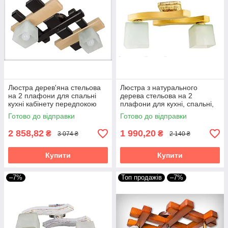
Люстра дерев'яна стельова
Люстра з натурального
на 2 плафони для спальні
дерева стельова на 2
кухні кабінету передпокою
плафони для кухні, спальні,
Ксена/2 венге-натуральна
дитячої, коридору Хвилька/2
Готово до відправки
Готово до відправки
натуральна
2 858,82
1 990,20
₴
₴
3 074 ₴
2 140 ₴
Купити
Купити
–7%
Топ продажів
–7%