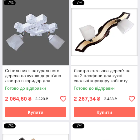
–7%
–7%
Світильник з натурального
Люстра стельова дерев'яна
дерева на кухню дерев'яна
на 2 плафони для кухні
люстра в коридор для
спальні коридору кабінету
кабінету спальні Квадро/2
передпокою Весна/2 венге
Готово до відправки
Готово до відправки
біла текстура
2 064,60
2 267,34
₴
₴
2 220 ₴
2 438 ₴
Купити
Купити
–7%
–7%