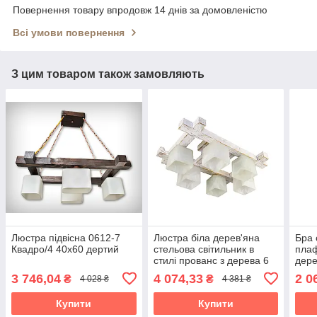
Повернення товару впродовж 14 днів за домовленістю
Всі умови повернення
З цим товаром також замовляють
Люстра підвісна 0612-7
Люстра біла дерев'яна
Бра 
Квадро/4 40x60 дертий
стельова світильник в
плаф
стилі прованс з дерева 6
дере
плафонів для спальні
пере
3 746,04
4 074,33
2 0
₴
₴
4 028 ₴
4 381 ₴
кухні кабінету Квадро/6
спал
40x60
Купити
Купити