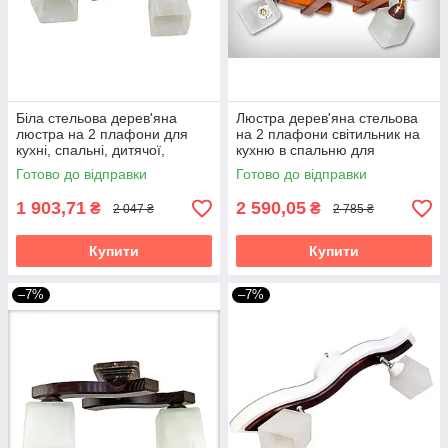
Біла стельова дерев'яна
Люстра дерев'яна стельова
люстра на 2 плафони для
на 2 плафони світильник на
кухні, спальні, дитячої,
кухню в спальню для
коридору Хвилька/2
кабінету до коридору Квадро
Готово до відправки
Готово до відправки
Х/2 коричнева
1 903,71
2 590,05
₴
₴
2 047 ₴
2 785 ₴
Купити
Купити
–7%
–7%