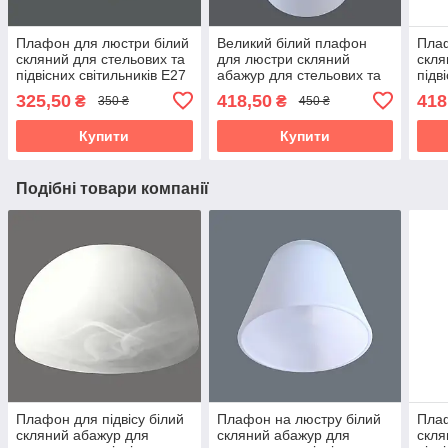
Плафон для люстри білий
Великий білий плафон
Пла
скляний для стельових та
для люстри скляний
скля
підвісних світильників Е27
абажур для стельових та
підв
підвісних світильників Е27
чор
325,50
418,50
418
₴
₴
350 ₴
450 ₴
Купити
Купити
Подібні товари компанії
Плафон для підвісу білий
Плафон на люстру білий
Пла
скляний абажур для
скляний абажур для
скля