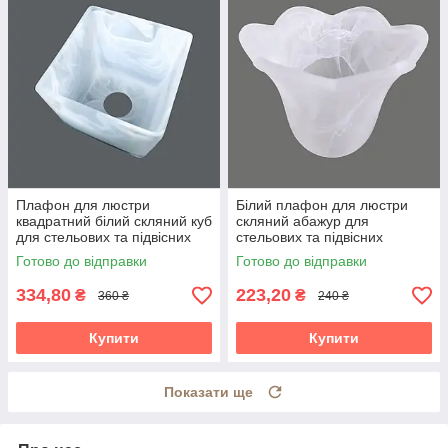
Плафон для люстри
Білий плафон для люстри
квадратний білий скляний куб
скляний абажур для
для стельових та підвісних
стельових та підвісних
світильників 12*12 см Е27
світильників тюльпан Е14
Готово до відправки
Готово до відправки
334,80
223,20
₴
₴
360 ₴
240 ₴
Купити
Купити
Показати ще