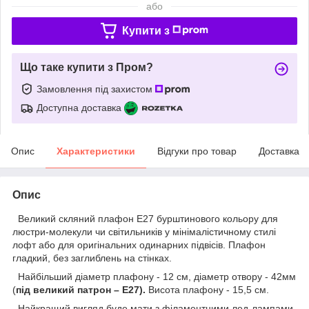
або
Купити з
Що таке купити з Пром?
Замовлення під захистом
Доступна доставка
Опис
Характеристики
Відгуки про товар
Доставка
Опис
Великий скляний плафон Е27 бурштинового кольору для
люстри-молекули чи світильників у мінімалістичному стилі
лофт або для оригінальних одинарних підвісів. Плафон
гладкий, без заглиблень на стінках.
Найбільший діаметр плафону - 12 см, діаметр отвору - 42мм
(
під великий патрон – Е27).
Висота плафону - 15,5 см.
Найкращий вигляд буде мати з філаментними лед-лампами.