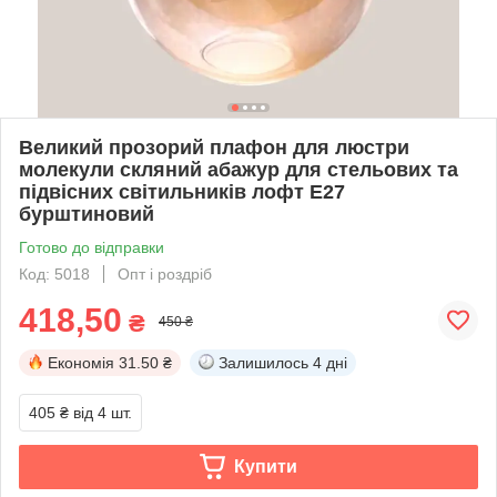
Великий прозорий плафон для люстри
молекули скляний абажур для стельових та
підвісних світильників лофт Е27
бурштиновий
Готово до відправки
Код: 5018
Опт і роздріб
418,50
₴
450 ₴
Економія
31.50 ₴
Залишилось
4 дні
405 ₴
від 4 шт.
Купити