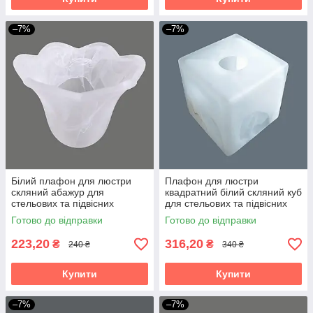
–7%
–7%
Білий плафон для люстри
Плафон для люстри
скляний абажур для
квадратний білий скляний куб
стельових та підвісних
для стельових та підвісних
світильників тюльпан Е27
світильників 10*10 см Е27
Готово до відправки
Готово до відправки
223,20
316,20
₴
₴
240 ₴
340 ₴
Купити
Купити
–7%
–7%