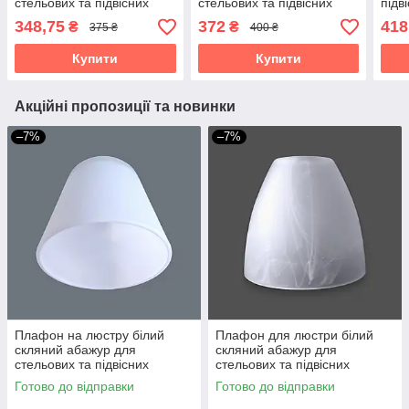
стельових та підвісних
стельових та підвісних
підв
світильників Е27
світильників Е27
чор
348,75
372
418
₴
₴
375 ₴
400 ₴
Купити
Купити
Акційні пропозиції та новинки
–7%
–7%
Плафон на люстру білий
Плафон для люстри білий
скляний абажур для
скляний абажур для
стельових та підвісних
стельових та підвісних
світильників Е27
світильників Е27
Готово до відправки
Готово до відправки