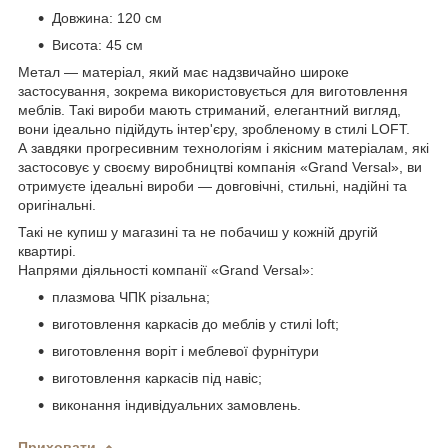
Довжина: 120 см
Висота: 45 см
Метал — матеріал, який має надзвичайно широке
застосування, зокрема використовується для виготовлення
меблів. Такі вироби мають стриманий, елегантний вигляд,
вони ідеально підійдуть інтер'єру, зробленому в стилі LOFT.
А завдяки прогресивним технологіям і якісним матеріалам, які
застосовує у своєму виробництві компанія «Grand Versal», ви
отримуєте ідеальні вироби — довговічні, стильні, надійні та
оригінальні.
Такі не купиш у магазині та не побачиш у кожній другій
квартирі.
Напрями діяльності компанії «Grand Versal»:
плазмова ЧПК різальна;
виготовлення каркасів до меблів у стилі loft;
виготовлення воріт і меблевої фурнітури
виготовлення каркасів під навіс;
виконання індивідуальних замовлень.
Приховати