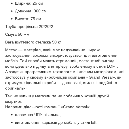
Ширина: 25 см
Довжина: 900 см
Висота: 75 см
Труба профільна 20*20*2
Смуга 50 мм
Вага взуттєвого стелажа 50 кг
Метал — матеріал, який має надзвичайно широке
застосування, зокрема використовується для виготовлення
меблів. Такі вироби мають стриманий, елегантний вигляд,
вони ідеально підійдуть інтер'єру, зробленому в стилі LOFT.
А завдяки прогресивним технологіям і якісним матеріалам, які
застосовує у своєму виробництві компанія «Grand Versal», ви
отримуєте ідеальні вироби — довговічні, стильні, надійні та
оригінальні.
Такі не купиш у магазині та не побачиш у кожній другій
квартирі.
Напрями діяльності компанії «Grand Versal»:
плазмова ЧПУ різальна;
виготовлення каркасів до меблів у стилі loft;