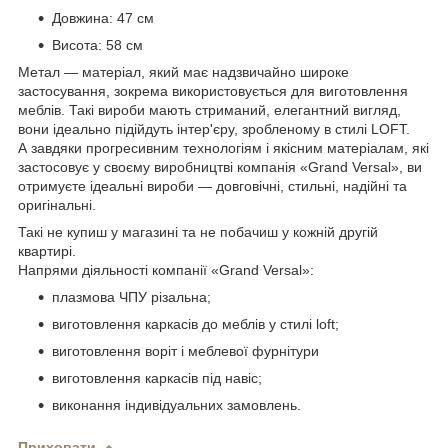
Довжина: 47 см
Висота: 58 см
Метал — матеріал, який має надзвичайно широке
застосування, зокрема використовується для виготовлення
меблів. Такі вироби мають стриманий, елегантний вигляд,
вони ідеально підійдуть інтер'єру, зробленому в стилі LOFT.
А завдяки прогресивним технологіям і якісним матеріалам, які
застосовує у своєму виробництві компанія «Grand Versal», ви
отримуєте ідеальні вироби — довговічні, стильні, надійні та
оригінальні.
Такі не купиш у магазині та не побачиш у кожній другій
квартирі.
Напрями діяльності компанії «Grand Versal»:
плазмова ЧПУ різальна;
виготовлення каркасів до меблів у стилі loft;
виготовлення воріт і меблевої фурнітури
виготовлення каркасів під навіс;
виконання індивідуальних замовлень.
Приховати