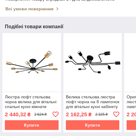
Всі умови повернення
Подібні товари компанії
Люстра лофт стельова
Велика стельова люстра
Ориг
чорна велика для вітальні
лофт чорна на 8 лампочок
люст
спальні кухні кімнати
для вітальні кухні кабінету
ламп
Сонце/10 чорн-золото
Павук/8 прямий
для 
2 440,32
2 162,25
2 2
₴
₴
2 624 ₴
2 325 ₴
дитя
Купити
Купити