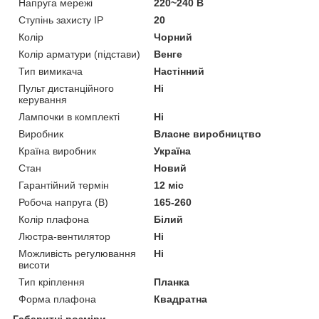
Напруга мережі
220~240 В
Ступінь захисту IP
20
Колір
Чорний
Колір арматури (підстави)
Венге
Тип вимикача
Настінний
Пульт дистанційного
Ні
керування
Лампочки в комплекті
Ні
Виробник
Власне виробництво
Країна виробник
Україна
Стан
Новий
Гарантійний термін
12 міс
Робоча напруга (В)
165-260
Колір плафона
Білий
Люстра-вентилятор
Ні
Можливість регулювання
Ні
висоти
Тип кріплення
Планка
Форма плафона
Квадратна
Габаритні розміри