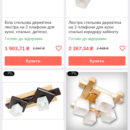
Біла стельова дерев'яна
Люстра стельова дерев'яна
люстра на 2 плафони для
на 2 плафони для кухні
кухні, спальні, дитячої,
спальні коридору кабінету
коридору Хвилька/2
кабінету передпокою Весна/2
Готово до відправки
Готово до відправки
біла-венге
1 903,71
2 267,34
₴
₴
2 047 ₴
2 438 ₴
Купити
Купити
–7%
–7%