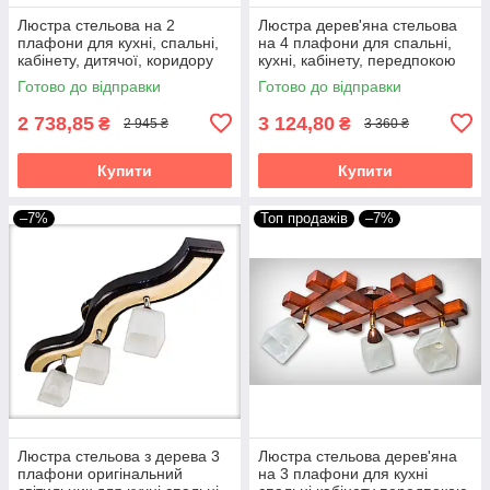
Люстра стельова на 2
Люстра дерев'яна стельова
плафони для кухні, спальні,
на 4 плафони для спальні,
кабінету, дитячої, коридору
кухні, кабінету, передпокою
Троя/2 венге-натуральна
40x40 Квадро/4
Готово до відправки
Готово до відправки
2 738,85
3 124,80
₴
₴
2 945 ₴
3 360 ₴
Купити
Купити
–7%
Топ продажів
–7%
Люстра стельова з дерева 3
Люстра стельова дерев'яна
плафони оригінальний
на 3 плафони для кухні