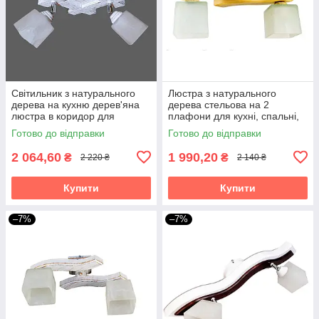
Світильник з натурального
Люстра з натурального
дерева на кухню дерев'яна
дерева стельова на 2
люстра в коридор для
плафони для кухні, спальні,
кабінету спальні Квадро/2
дитячої, коридору Хвилька/2
Готово до відправки
Готово до відправки
біла текстура
натуральна
2 064,60
1 990,20
₴
₴
2 220 ₴
2 140 ₴
Купити
Купити
–7%
–7%