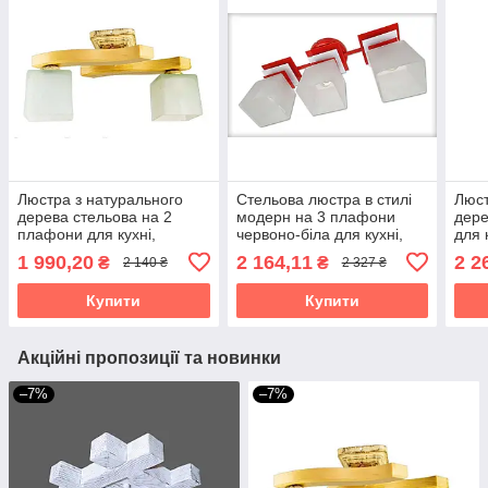
Люстра з натурального
Стельова люстра в стилі
Люст
дерева стельова на 2
модерн на 3 плафони
дере
плафони для кухні,
червоно-біла для кухні,
для 
спальні, дитячої, коридору
спальні, дитячої, коридору
кори
1 990,20
2 164,11
2 2
₴
₴
2 140 ₴
2 327 ₴
Хвилька/2 натуральна
Астра/3
пере
венг
Купити
Купити
Акційні пропозиції та новинки
–7%
–7%