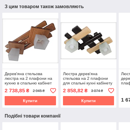
З цим товаром також замовляють
Дерев'яна стельова
Люстра дерев'яна
Люст
люстра на 2 плафони на
стельова на 2 плафони
дере
кухню в спальню кабінет
для спальні кухні кабінету
плаф
коридор кімнату Троя/2
передпокою Ксена/2
спал
2 738,85
2 858,82
₴
₴
2 945 ₴
3 074 ₴
дуб сонома
венге-натуральна
гард
нату
1 6
Купити
Купити
Подібні товари компанії