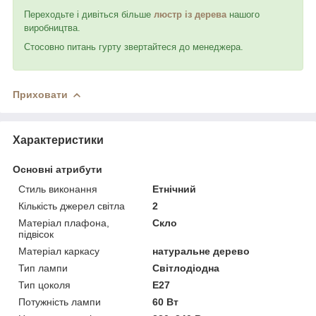
Переходьте і дивіться більше
л
юстр із дерева
нашого
виробництва.
Стосовно питань гурту звертайтеся до менеджера.
Приховати
Характеристики
Основні атрибути
Стиль виконання
Етнічний
Кількість джерел світла
2
Матеріал плафона,
Скло
підвісок
Матеріал каркасу
натуральне дерево
Тип лампи
Світлодіодна
Тип цоколя
E27
Потужність лампи
60 Вт