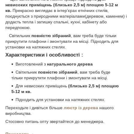
невисоких приміщень (близько 2,5 м) площею 5-12 м
кв.
Прекрасно виглядає в інтер'єрах етнічних стилів,
поєднується з природними матеріалами(деревом, каменем) і
додасть тепла і затишку спальні, кухні, кабінету або
передпокою.
Світильник
повністю зібраний
, вам треба буде тільки
прикрутити плафони і змонтувати на місці. Підходить для
установки на натяжних стелях.
Характеристики і особливості :
Виготовлений з
натурального дерева
Світильник
повністю зібраний
, вам треба буде
тільки прикрутити плафони і змонтувати на місці.
Для невисоких приміщень
(близько 2,5 м) площею
5-12 м кв.
Підходить для установки на натяжних стелях.
Переходьте і дивіться більше
л
юстр із дерева
нашого
виробництва.
Стосовно питань опту звертайтеся до менеджера.