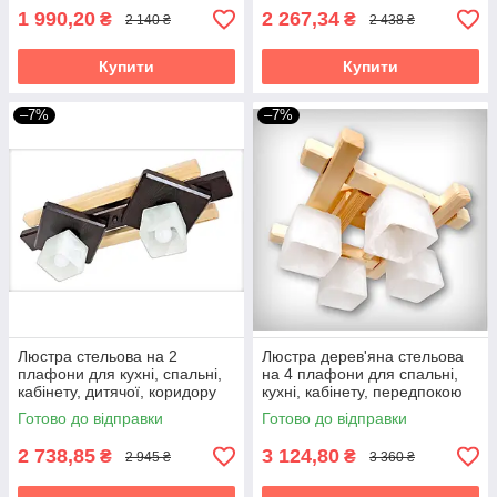
1 990,20
2 267,34
₴
₴
2 140 ₴
2 438 ₴
Купити
Купити
–7%
–7%
Люстра стельова на 2
Люстра дерев'яна стельова
плафони для кухні, спальні,
на 4 плафони для спальні,
кабінету, дитячої, коридору
кухні, кабінету, передпокою
Троя/2 венге-натуральна
40x40 Квадро/4
Готово до відправки
Готово до відправки
2 738,85
3 124,80
₴
₴
2 945 ₴
3 360 ₴