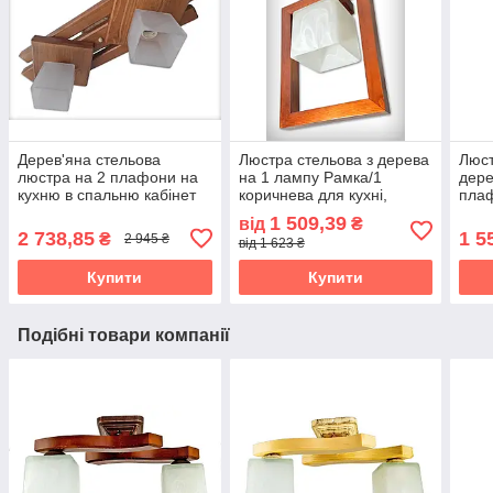
Дерев'яна стельова
Люстра стельова з дерева
Люст
люстра на 2 плафони на
на 1 лампу Рамка/1
дере
кухню в спальню кабінет
коричнева для кухні,
плаф
коридор кімнату Троя/2
коридору, кабінету,
дитя
1 509,39
від
₴
дуб сонома
передпокою, гардеробної
гард
2 738,85
1 5
₴
2 945 ₴
від 1 623 ₴
сон
Купити
Купити
Подібні товари компанії