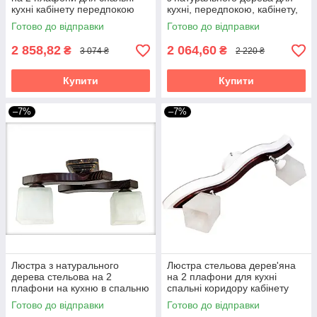
кухні кабінету передпокою
кухні, передпокою, кабінету,
Ксена/2 венге-натуральна
спальні Квадро/2
Готово до відправки
Готово до відправки
2 858,82
2 064,60
₴
₴
3 074 ₴
2 220 ₴
Купити
Купити
–7%
–7%
Люстра з натурального
Люстра стельова дерев'яна
дерева стельова на 2
на 2 плафони для кухні
плафони на кухню в спальню
спальні коридору кабінету
кабінет коридор кімнату
кабінету передпокою Весна/2
Готово до відправки
Готово до відправки
Хвилька/2 венге
біла-венге