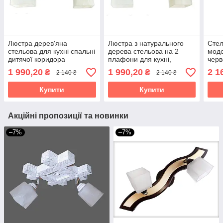
Люстра дерев'яна
Люстра з натурального
Стел
стельова для кухні спальні
дерева стельова на 2
моде
дитячої коридора
плафони для кухні,
черв
Хвилька/2 коричнева
спальні, дитячої, коридору
спал
1 990,20
1 990,20
2 1
₴
₴
2 140 ₴
2 140 ₴
Хвилька/2 натуральна
Астр
Купити
Купити
Акційні пропозиції та новинки
–7%
–7%