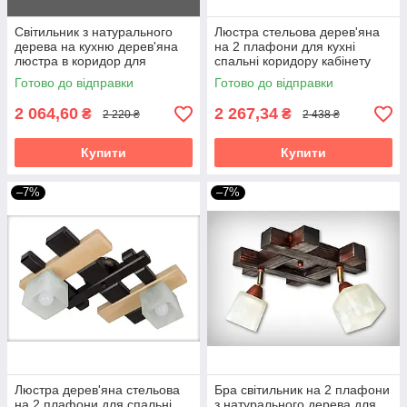
Світильник з натурального
Люстра стельова дерев'яна
дерева на кухню дерев'яна
на 2 плафони для кухні
люстра в коридор для
спальні коридору кабінету
кабінету спальні Квадро/2
передпокою Весна/2 венге
Готово до відправки
Готово до відправки
біла текстура
2 064,60
2 267,34
₴
₴
2 220 ₴
2 438 ₴
Купити
Купити
–7%
–7%
Люстра дерев'яна стельова
Бра світильник на 2 плафони
на 2 плафони для спальні
з натурального дерева для