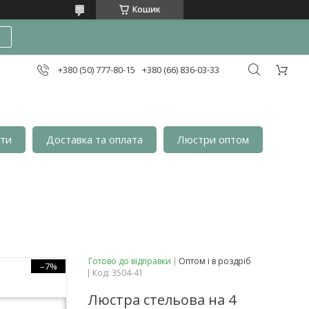
Кошик
и
+380 (50) 777-80-15
+380 (66) 836-03-33
кти
Доставка та оплата
Люстри оптом
Готово до відправки
Оптом і в роздріб
–7%
Код:
3504-41
Люстра стельова на 4