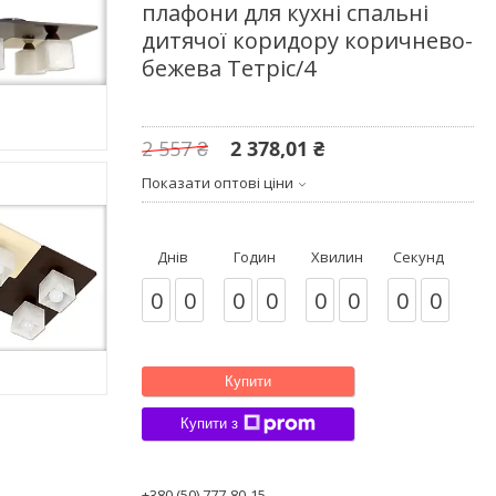
плафони для кухні спальні
дитячої коридору коричнево-
бежева Тетріс/4
2 557 ₴
2 378,01 ₴
Показати оптові ціни
Днів
Годин
Хвилин
Секунд
0
0
0
0
0
0
0
0
Купити
Купити з
+380 (50) 777-80-15