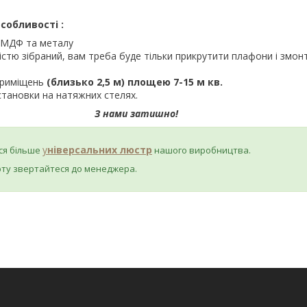
собливості :
 МДФ та металу
істю зібраний, вам треба буде тільки прикрутити плафони і змон
приміщень
(близько 2,5 м) площею 7-15 м кв.
становки на натяжних стелях.
З нами затишно!
у
ніверсальних люстр
ся більше
нашого виробництва.
рту звертайтеся до менеджера.