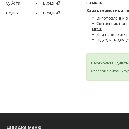
на місці.
Субота
Вихідний
Характеристики і о
Неділя
Вихідний
Виготовлений з
Світильник повн
місці.
Для невисоких 
Підходить для у
Переходьте і дивіть
Стосовно питань гу
Швидке меню