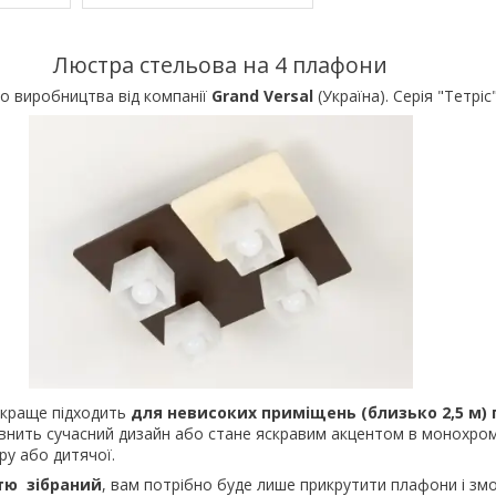
Люстра стельова на 4 плафони
о виробництва від компанії
Grand Versal
(Україна). Серія "Тетріс"
краще підходить
для невисоких приміщень (близько 2,5 м)
нить сучасний дизайн або стане яскравим акцентом в монохромн
ору або дитячої.
тю зібраний
, вам потрібно буде лише прикрутити плафони і зм