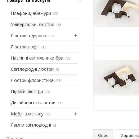
Товари та послуги
Плафони, абажури
22
Універсальні люстри
51
Люстри з дерева
83
Люстри лофт
16
Настінні світильники бра
39
Світлодіодні люстри
9
Люстри флористика
23
Підвісні люстри
29
Дизайнерські люстри
30
Меблі з металу
99
Лампи світлодіодні
2
Опис
Характе
Про нас