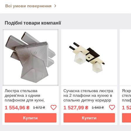
Всі умови повернення
Подібні товари компанії
Люстра стельова
Сучасна стельова люстра
Яскр
дерев'яна з одним
на 2 плафони на кухню в
стел
плафоном для кухні,
спальню дитячу коридор
плаф
спальні, дитячої,
кабінет Данко/2
кухн
1 554,96
1 527,99
1 5
₴
₴
1 672 ₴
1 643 ₴
коридору, гардеробної
коричнево-бежева
кімн
Троя/1 біла
біло
Купити
Купити