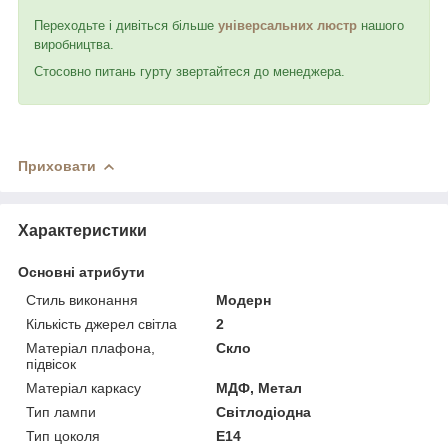
Переходьте і дивіться більше
у
ніверсальних люстр
нашого
виробництва.
Стосовно питань гурту звертайтеся до менеджера.
Приховати
Характеристики
Основні атрибути
Стиль виконання
Модерн
Кількість джерел світла
2
Матеріал плафона,
Скло
підвісок
Матеріал каркасу
МДФ, Метал
Тип лампи
Світлодіодна
Тип цоколя
E14