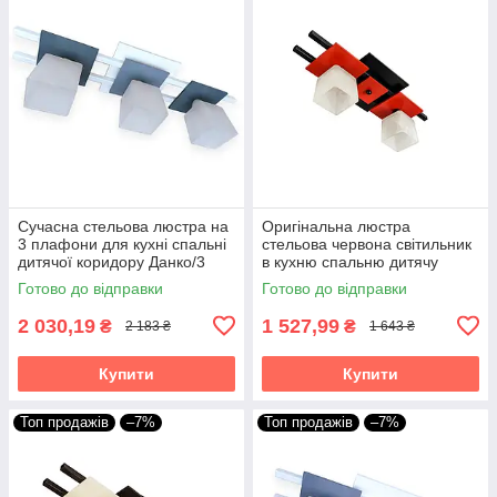
Сучасна стельова люстра на
Оригінальна люстра
3 плафони для кухні спальні
стельова червона світильник
дитячої коридору Данко/3
в кухню спальню дитячу
кімнату коридор на 2
Готово до відправки
Готово до відправки
плафони Данко/2 чорно
червоний
2 030,19
1 527,99
₴
₴
2 183 ₴
1 643 ₴
Купити
Купити
Топ продажів
–7%
Топ продажів
–7%