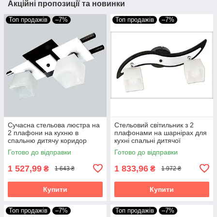
Акційні пропозиції та новинки
Топ продажів
–7%
Топ продажів
–7%
Сучасна стельова люстра на
Стельовий світильник з 2
2 плафони на кухню в
плафонами на шарнірах для
спальню дитячу коридор
кухні спальні дитячої
кабінет Данко/2 чорно-біла
коридору гардеробної
Готово до відправки
Готово до відправки
Зоряна/2 чорно-біла
1 527,99
1 833,96
₴
₴
1 643 ₴
1 972 ₴
Купити
Купити
Топ продажів
–7%
Топ продажів
–7%