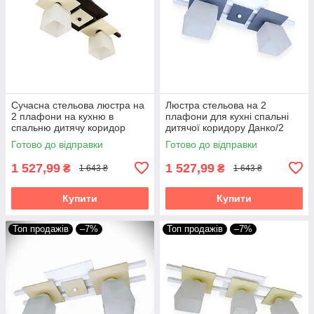
Сучасна стельова люстра на
Люстра стельова на 2
2 плафони на кухню в
плафони для кухні спальні
спальню дитячу коридор
дитячої коридору Данко/2
кабінет Данко/2 коричнево-
біло-сіра
Готово до відправки
Готово до відправки
бежева
1 527,99
1 527,99
₴
₴
1 643 ₴
1 643 ₴
Купити
Купити
Топ продажів
–7%
Топ продажів
–7%