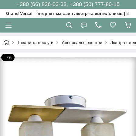
+380 (66) 836-03-33, +380 (50) 777-80-15
Grand Versal - Інтернет-магазин люстр та світильників | Вл
Товари та послуги
Універсальні люстри
Люстра стель
–7%