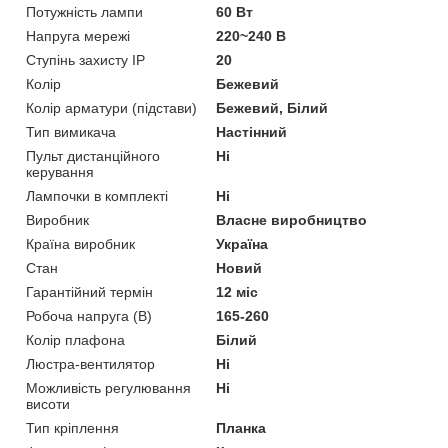
Потужність лампи
60 Вт
Напруга мережі
220~240 В
Ступінь захисту IP
20
Колір
Бежевий
Колір арматури (підстави)
Бежевий, Білий
Тип вимикача
Настінний
Пульт дистанційного
Ні
керування
Лампочки в комплекті
Ні
Виробник
Власне виробництво
Країна виробник
Україна
Стан
Новий
Гарантійний термін
12 міс
Робоча напруга (В)
165-260
Колір плафона
Білий
Люстра-вентилятор
Ні
Можливість регулювання
Ні
висоти
Тип кріплення
Планка