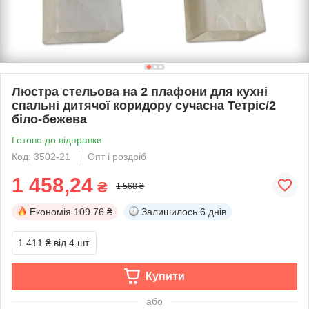
Люстра стельова на 2 плафони для кухні
спальні дитячої коридору сучасна Тетріс/2
біло-бежева
Готово до відправки
Код: 3502-21
Опт і роздріб
1 458,24
₴
1 568 ₴
Економія
109.76 ₴
Залишилось
6 днів
1 411 ₴
від 4 шт.
Купити
або