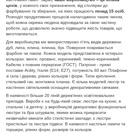
цехів
, у кожного своє призначення, від столярки до
фарбування та збирання, на яких працюють
понад 15 осіб.
Розподіл продуктивних процесів налагоджено таким чином,
щоб кожна окрема людина відповідала за свою частину
роботи, що дозволило значно підвищити якість товарів, що
виготовляються.
Для виробництва ми використовуємо п'ять видів деревини:
дуб, липа, ялина, ялинка, бук. Поверхня покривається
фарбою чи лаком. Кожна модель представлена ​​в чотирьох
кольорах: венге, прованс, коричневий, темно-коричневий.
Кабелю з повним перерізом (ГОСТ). Патрони - прямі
поставки Ardity, Італія (Е14, Е27), потужність 60 ват. Плафони
зі скла і дерева, різних кольорів і форм. Типи кріплення:
стельовий гак, монтажна планка. Є кілька моделей люстр та
настінних світильників оснащені декоративними свічками.
В наявності більше 20 ліній дерев'яних освітлювальних
приладів. Вироби є на будь-який смак: люстри на кухню, в
спальню і в дитячу; у виробництві декоративні функціональні
люстри та бра штурвали, якими можна прикрасити
незвичайні кімнати або стилістичні заклади; є люстри
пристельні та люстри підвіси. В наявності настільні лампи та
торшери, різних форм, розмірів та кольорів.