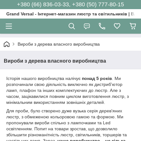
+380 (66) 836-03-33, +380 (50) 777-80-15
Grand Versal - Інтернет-магазин люстр та світильників | Вл
Вироби з дерева власного виробництва
Вироби з дерева власного виробництва
Історія нашого виробництва налічує
понад 5 років
. Ми
розпочинали свою діяльність виключно як дистриб'ютор
ламп, плафон та інших комплектуючих до люстр. Але з
часом, зацікавилися повним циклом виготовлення люстр, з
мінімальним використанням зовнішніх деталей.
Для проби, було створено дуже вузька серія дерев'яних
люстр, з обмеженою кольоровою гамою та формою. Ми
пропонували вироби спільно з лампочками та Led
освітленням. Попит на товари зростав, що дозволило
збільшити різноманітність люстр, світильників, торшерів та
настільних ламп. Зараз,
наше виробництво – це кілька